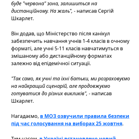
буде "червона" зона, залишиться на
дистанційному. На жаль",
- написав Сергій
Шкарлет.
Він додав, що Міністерство після канікул
забезпечить навчання учнів 1-4 класів в очному
форматі, але учні 5-11 класів навчатимуться в
змішаному або дистанційному форматах
залежно від епідемічної ситуації.
"Так само, як учні та їхні батьки, ми розраховуємо
на найкращий сценарій, але продовжуємо
готуватися до різних викликів",
- написав
Шкарлет.
Нагадаємо,
в МОЗ озвучили правила безпеки
під час голосування на виборах 25 жовтня
.
Тим часом,
в Україні встановлено новий