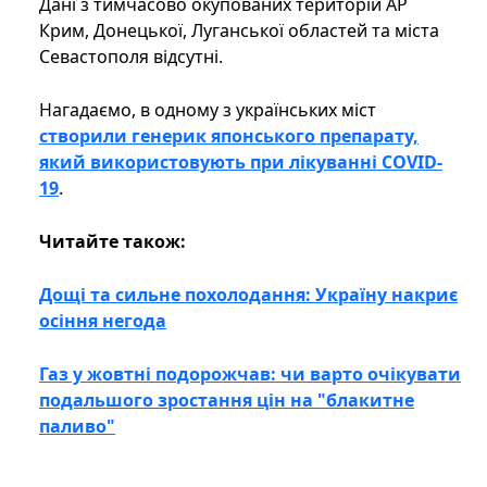
Дані з тимчасово окупованих територій АР
Крим, Донецької, Луганської областей та міста
Севастополя відсутні.
Нагадаємо, в одному з українських міст
створили генерик японського препарату,
який використовують при лікуванні COVID-
19
.
Читайте також:
Дощі та сильне похолодання: Україну накриє
осіння негода
Газ у жовтні подорожчав: чи варто очікувати
подальшого зростання цін на "блакитне
паливо"