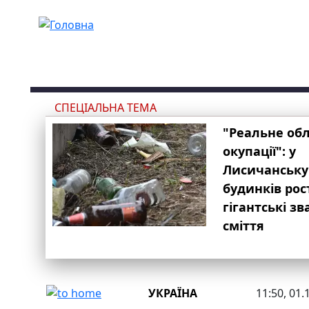
Перейти до основного вмісту
СПЕЦІАЛЬНА ТЕМА
"Реальне об
окупації": у
Лисичанську
будинків рос
гігантські з
сміття
УКРАЇНА
11:50, 01.