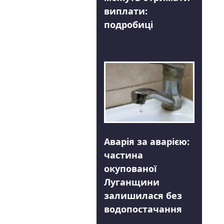
виплати:
подробиці
Аварія за аварією:
частина
окупованої
Луганщини
залишилася без
водопостачання