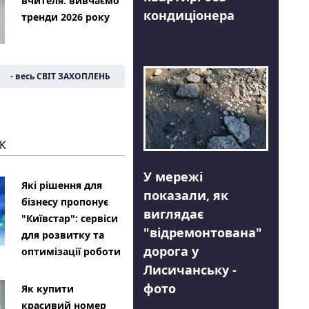
вчителя: вивчаємо
кондиціонера
тренди 2026 року
- весь СВІТ ЗАХОПЛЕНЬ
К
У мережі
Які рішення для
показали, як
бізнесу пропонує
виглядає
"Київстар": сервіси
"відремонтована"
для розвитку та
дорога у
оптимізації роботи
Лисичанську -
фото
Як купити
красивий номер