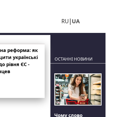
RU
UA
на реформа: як
ити українські
ОСТАННІ НОВИНИ
до рівня ЄС -
нцев
Чому слово