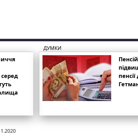
ДУМКИ
личчя
Пенсій
підвищ
 серед
пенсії 
туть
Гетма
валища
11.2020