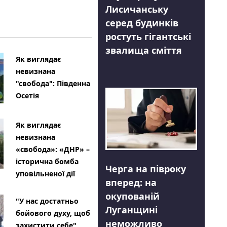
Лисичанську
серед будинків
ростуть гігантські
звалища сміття
Як виглядає
невизнана
"свобода": Південна
Осетія
Як виглядає
невизнана
«свобода»: «ДНР» –
історична бомба
Черга на півроку
уповільненої дії
вперед: на
окупованій
"У нас достатньо
Луганщині
бойового духу, щоб
неможливо
захистити себе"