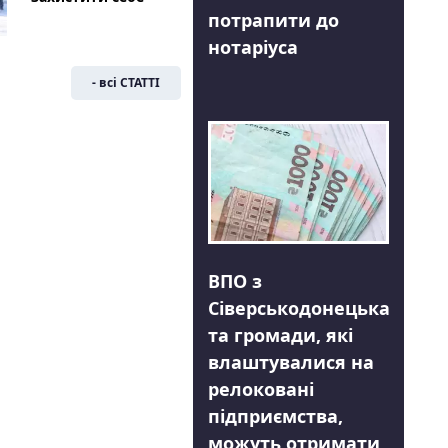
потрапити до
нотаріуса
- всі СТАТТІ
ВПО з
Сіверськодонецька
та громади, які
влаштувалися на
релоковані
підприємства,
можуть отримати