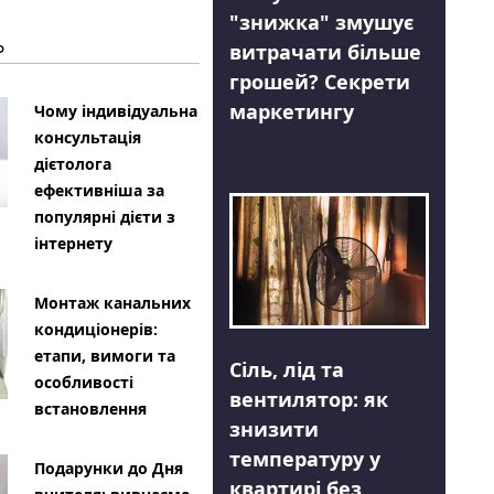
"знижка" змушує
Ь
витрачати більше
грошей? Секрети
маркетингу
Чому індивідуальна
консультація
дієтолога
ефективніша за
популярні дієти з
інтернету
Монтаж канальних
кондиціонерів:
етапи, вимоги та
Сіль, лід та
особливості
вентилятор: як
встановлення
знизити
температуру у
Подарунки до Дня
квартирі без