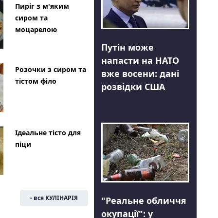
Пиріг з м'яким
сиром та
моцарелою
Путін може
напасти на НАТО
Розочки з сиром та
вже восени: дані
тістом філо
розвідки США
Ідеальне тісто для
піци
- вся КУЛІНАРІЯ
"Реальне обличчя
окупації": у