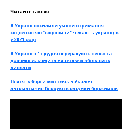
Читайте також:
В Україні посилили умови отримання
соцпенсії: які "сюрпризи" чекають українців
у 2021 році
В Україні з 1 грудня перерахують пенсії та
допомоги: кому та на скільки збільшать
виплати
Платять борги миттєво: в Україні
автоматично блокують рахунки боржників