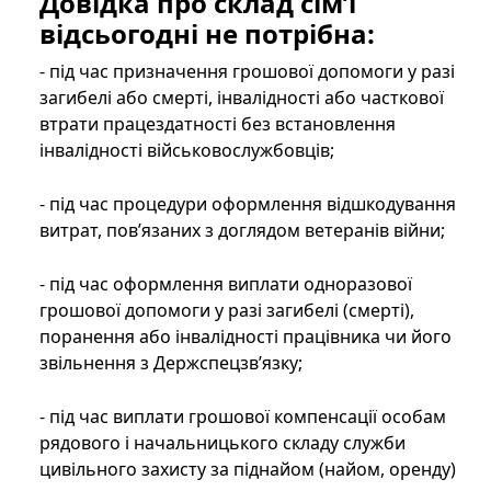
Довідка про склад сім’ї
відсьогодні не потрібна:
- під час призначення грошової допомоги у разі
загибелі або смерті, інвалідності або часткової
втрати працездатності без встановлення
інвалідності військовослужбовців;
- під час процедури оформлення відшкодування
витрат, пов’язаних з доглядом ветеранів війни;
- під час оформлення виплати одноразової
грошової допомоги у разі загибелі (смерті),
поранення або інвалідності працівника чи його
звільнення з Держспецзв’язку;
- під час виплати грошової компенсації особам
рядового і начальницького складу служби
цивільного захисту за піднайом (найом, оренду)