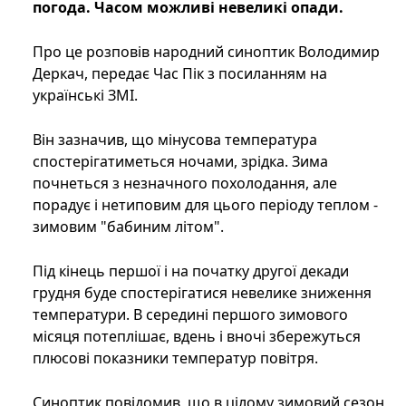
погода. Часом можливі невеликі опади.
Про це розповів народний синоптик Володимир
Деркач, передає Час Пік з посиланням на
українські ЗМІ.
Він зазначив, що мінусова температура
спостерігатиметься ночами, зрідка. Зима
почнеться з незначного похолодання, але
порадує і нетиповим для цього періоду теплом -
зимовим "бабиним літом".
Під кінець першої і на початку другої декади
грудня буде спостерігатися невелике зниження
температури. В середині першого зимового
місяця потеплішає, вдень і вночі збережуться
плюсові показники температур повітря.
Синоптик повідомив, що в цілому зимовий сезон