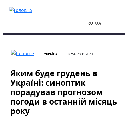
Перейти до основного вмісту
RU
UA
УКРАЇНА
18:54, 28.11.2020
Яким буде грудень в
Україні: синоптик
порадував прогнозом
погоди в останній місяць
року