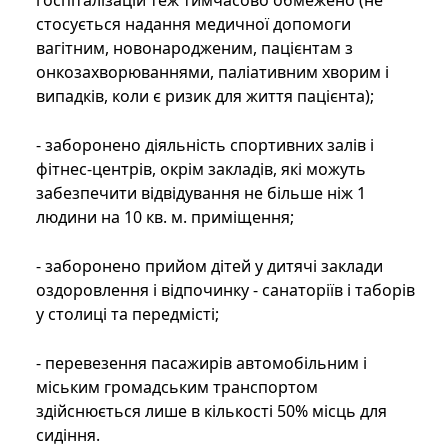
госпіталізацій теж тимчасово обмежено (не
стосується надання медичної допомоги
вагітним, новонародженим, пацієнтам з
онкозахворюваннями, паліативним хворим і
випадків, коли є ризик для життя пацієнта);
- заборонено діяльність спортивних залів і
фітнес-центрів, окрім закладів, які можуть
забезпечити відвідування не більше ніж 1
людини на 10 кв. м. приміщення;
- заборонено прийом дітей у дитячі заклади
оздоровлення і відпочинку - санаторіїв і таборів
у столиці та передмісті;
- перевезення пасажирів автомобільним і
міським громадським транспортом
здійснюється лише в кількості 50% місць для
сидіння.