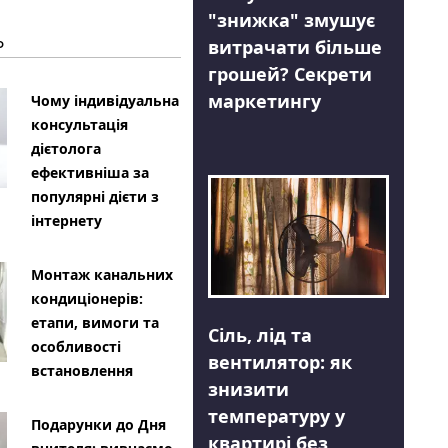
"знижка" змушує
Ь
витрачати більше
грошей? Секрети
маркетингу
Чому індивідуальна
консультація
дієтолога
ефективніша за
популярні дієти з
інтернету
Монтаж канальних
кондиціонерів:
етапи, вимоги та
Сіль, лід та
особливості
вентилятор: як
встановлення
знизити
температуру у
Подарунки до Дня
квартирі без