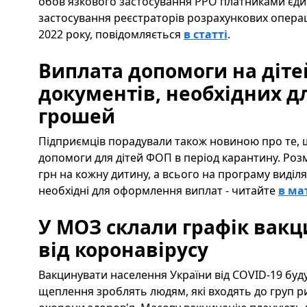
обов'язкового застосування РРО платниками єди
застосування реєстраторів розрахункових опера
2022 року, повідомляється
в статті
.
Виплата допомоги на діте
документів, необхідних 
грошей
Підприємців порадували також новиною про те, щ
допомоги для дітей ФОП в період карантину. Роз
грн на кожну дитину, а всього на програму виділя
необхідні для оформлення виплат - читайте
в ма
У МОЗ склали графік вакци
від коронавірусу
Вакцинувати населення України від COVID-19 буду
щеплення зроблять людям, які входять до груп ри