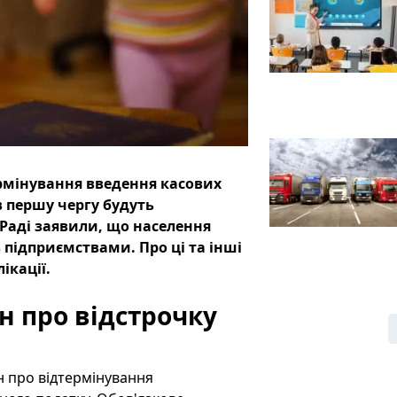
ермінування введення касових
в першу чергу будуть
 Раді заявили, що населення
 підприємствами. Про ці та інші
ікації.
н про відстрочку
 про відтермінування