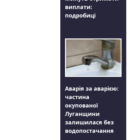
виплати:
подробиці
Аварія за аварією:
частина
окупованої
Луганщини
залишилася без
водопостачання