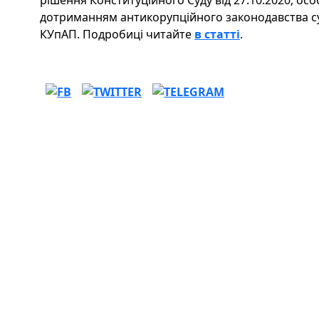
рішення Конституційного Суду від 27.10.2020, о
дотриманням антикорупційного законодавства су
КУпАП. Подробиці читайте
в статті
.