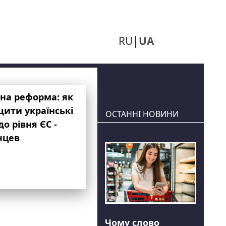
RU
UA
на реформа: як
ити українські
ОСТАННІ НОВИНИ
до рівня ЄС -
нцев
Чому слово