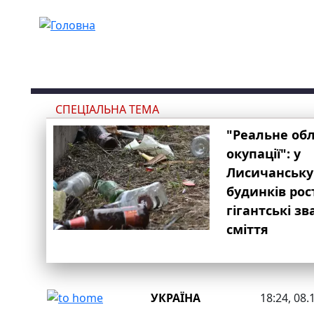
Перейти до основного вмісту
СПЕЦІАЛЬНА ТЕМА
"Реальне об
окупації": у
Лисичанську
будинків рос
гігантські з
сміття
УКРАЇНА
18:24, 08.