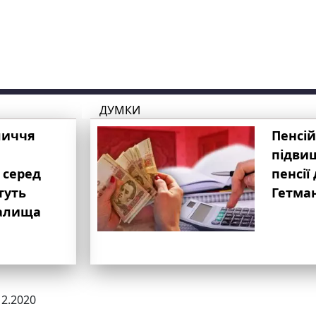
ДУМКИ
личчя
Пенсій
підвищ
 серед
пенсії 
туть
Гетма
валища
12.2020