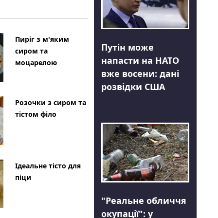
Пиріг з м'яким
Путін може
сиром та
напасти на НАТО
моцарелою
вже восени: дані
розвідки США
Розочки з сиром та
тістом філо
Ідеальне тісто для
піци
"Реальне обличчя
окупації": у