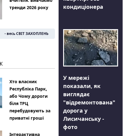
вчителя: вивчаємо
кондиціонера
тренди 2026 року
- весь СВІТ ЗАХОПЛЕНЬ
К
У мережі
Хто власник
показали, як
Республіка Парк,
виглядає
або Чому дороги
"відремонтована"
біля ТРЦ
дорога у
перебудовують за
Лисичанську -
приватні гроші
фото
Інтерактивна