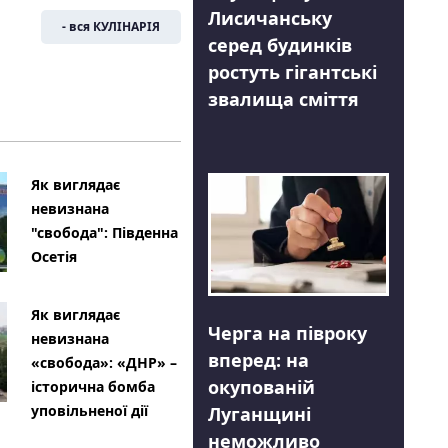
Лисичанську
- вся КУЛІНАРІЯ
серед будинків
ростуть гігантські
звалища сміття
Як виглядає
невизнана
"свобода": Південна
Осетія
Як виглядає
Черга на півроку
невизнана
вперед: на
«свобода»: «ДНР» –
окупованій
історична бомба
уповільненої дії
Луганщині
неможливо