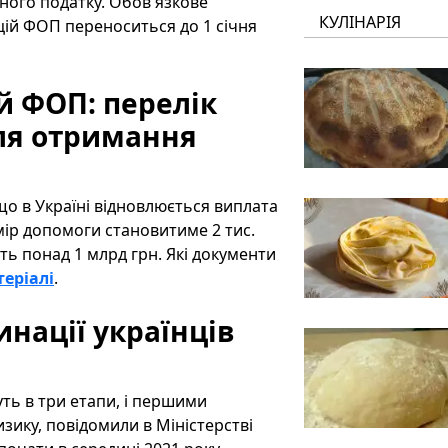
ного податку. Обов'язкове
КУЛІНАРІЯ
цій ФОП переноситься до 1 січня
й ФОП: перелік
для отримання
о в Україні відновлюється виплата
мір допомоги становитиме 2 тис.
ть понад 1 млрд грн. Які документи
теріалі
.
нації українців
ть в три етапи, і першими
зику, повідомили в Міністерстві