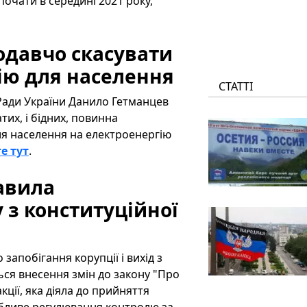
очати в середині 2021 року,
одавчо скасувати
ію для населення
СТАТТІ
 Ради України Данило Гетманцев
тих, і бідних, повинна
ля населення на електроенергію
е тут
.
авила
 з конституційної
запобігання корупції і вихід з
ся внесення змін до закону "Про
кції, яка діяла до прийняття