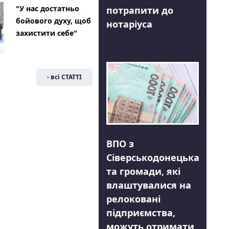
"У нас достатньо
потрапити до
бойового духу, щоб
нотаріуса
захистити себе"
- всі СТАТТІ
ВПО з
Сіверськодонецька
та громади, які
влаштувалися на
релоковані
підприємства,
можуть отримати