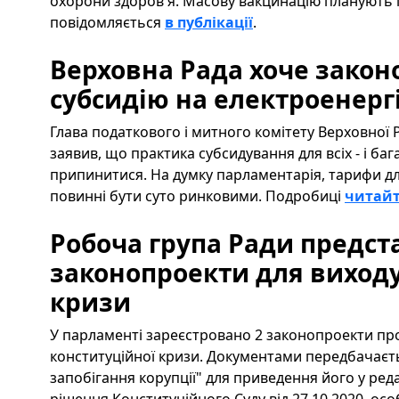
охорони здоров'я. Масову вакцинацію планують п
повідомляється
в публікації
.
Верховна Рада хоче закон
субсидію на електроенерг
Глава податкового і митного комітету Верховної
заявив, що практика субсидування для всіх - і бага
припинитися. На думку парламентарія, тарифи д
повинні бути суто ринковими. Подробиці
читайт
Робоча група Ради предст
законопроекти для виходу
кризи
У парламенті зареєстровано 2 законопроекти про 
конституційної кризи. Документами передбачаєть
запобігання корупції" для приведення його у реда