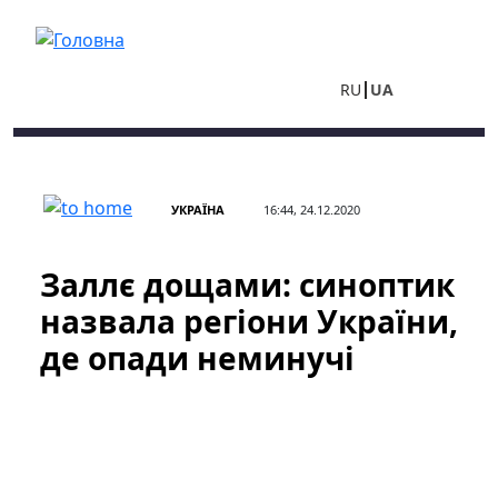
Перейти до основного вмісту
RU
UA
УКРАЇНА
16:44, 24.12.2020
Заллє дощами: синоптик
назвала регіони України,
де опади неминучі