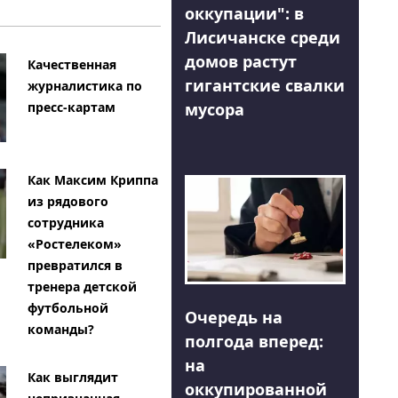
оккупации": в
Лисичанске среди
домов растут
Качественная
гигантские свалки
журналистика по
мусора
пресс-картам
Как Максим Криппа
из рядового
сотрудника
«Ростелеком»
превратился в
тренера детской
футбольной
Очередь на
команды?
полгода вперед:
на
Как выглядит
оккупированной