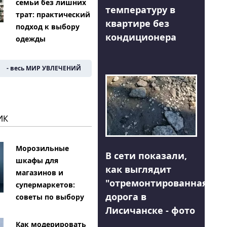
семьи без лишних
температуру в
трат: практический
квартире без
подход к выбору
кондиционера
одежды
- весь МИР УВЛЕЧЕНИЙ
ИК
Морозильные
В сети показали,
шкафы для
как выглядит
магазинов и
"отремонтированная"
супермаркетов:
дорога в
советы по выбору
Лисичанске - фото
Как модерировать