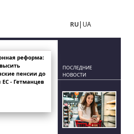
RU
UA
онная реформа:
овысить
ПОСЛЕДНИЕ
нские пенсии до
НОВОСТИ
 ЕС - Гетманцев