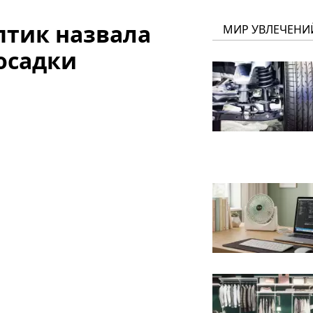
птик назвала
МИР УВЛЕЧЕНИ
осадки