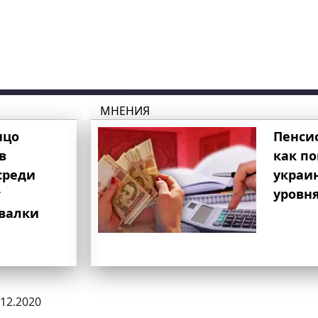
МНЕНИЯ
ицо
Пенси
в
как п
среди
украи
т
уровня
свалки
.12.2020