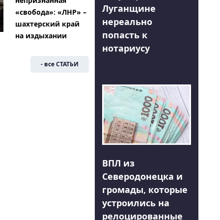
непризнанная
Луганщине
«свобода»: «ЛНР» –
нереально
шахтерский край
попасть к
на издыхании
нотариусу
- все СТАТЬИ
ВПЛ из
Северодонецка и
громады, которые
устроились на
релоцированные