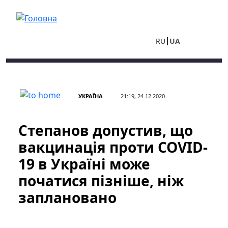
Перейти до основного вмісту
RU
UA
УКРАЇНА
21:19, 24.12.2020
Степанов допустив, що
вакцинація проти COVID-
19 в Україні може
початися пізніше, ніж
заплановано