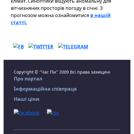
клімат. Синоптики віщують аномальну для
вітчизняних просторів погоду в січні. З
прогнозом можна ознайомитися
в нашій
статті.
Copyright © "Час Пік" 2009 Всі права захищені
Про портал
Інформаційна співпраця
Наші ціни