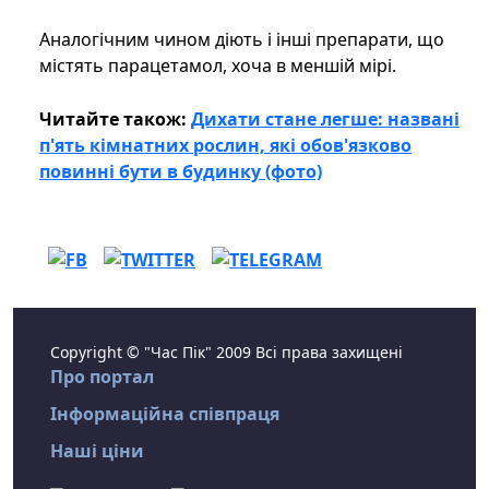
Аналогічним чином діють і інші препарати, що
містять парацетамол, хоча в меншій мірі.
Читайте також:
Дихати стане легше: названі
п'ять кімнатних рослин, які обов'язково
повинні бути в будинку (фото)
Copyright © "Час Пік" 2009 Всі права захищені
Про портал
Інформаційна співпраця
Наші ціни