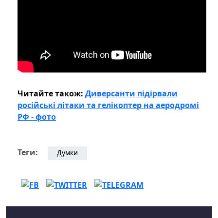
Читайте також:
Диверсанти підірвали
російські літаки та гелікоптер на аеродромі
РФ - фото
Теги:
Думки