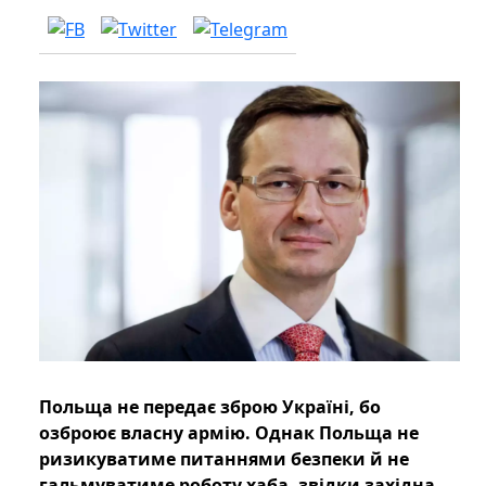
Польща не передає зброю Україні, бо
озброює власну армію. Однак Польща не
ризикуватиме питаннями безпеки й не
гальмуватиме роботу хаба, звідки західна