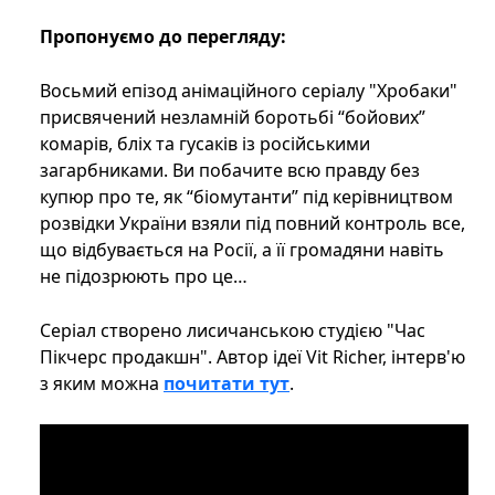
Пропонуємо до перегляду:
Восьмий епізод анімаційного серіалу "Хробаки"
присвячений незламній боротьбі “бойових”
комарів, бліх та гусаків із російськими
загарбниками. Ви побачите всю правду без
купюр про те, як “біомутанти” під керівництвом
розвідки України взяли під повний контроль все,
що відбувається на Росії, а її громадяни навіть
не підозрюють про це…
Серіал створено лисичанською студією "Час
Пікчерс продакшн". Автор ідеї Vit Richer, інтерв'ю
з яким можна
почитати тут
.