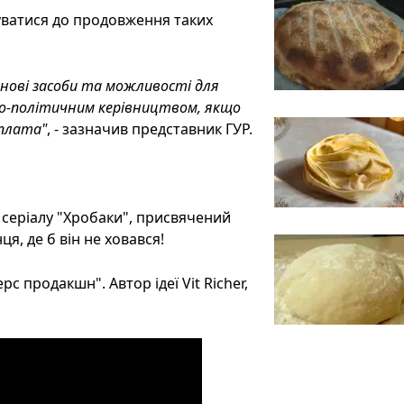
туватися до продовження таких
 нові засоби та можливості для
ово-політичним керівництвом, якщо
дплата"
, - зазначив представник ГУР.
о серіалу "Хробаки", присвячений
я, де б він не ховався!
с продакшн". Автор ідеї Vit Richer,