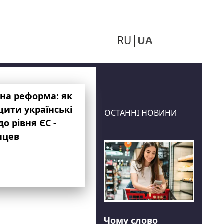
RU
UA
на реформа: як
ити українські
ОСТАННІ НОВИНИ
до рівня ЄС -
нцев
Чому слово