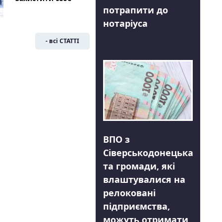
потрапити до
нотаріуса
- всі СТАТТІ
ВПО з
Сіверськодонецька
та громади, які
влаштувалися на
релоковані
підприємства,
можуть отримати