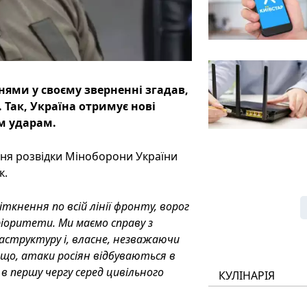
ями у своєму зверненні згадав,
. Так, Україна отримує нові
м ударам.
ння розвідки Міноборони України
к.
кнення по всій лінії фронту, ворог
 пріоритети. Ми маємо справу з
раструктуру і, власне, незважаючи
ощо, атаки росіян відбуваються в
в першу чергу серед цивільного
КУЛІНАРІЯ