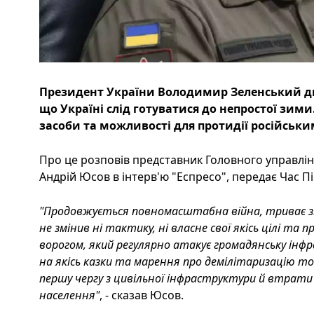
Президент України Володимир Зеленський дн
що Україні слід готуватися до непростої зими
засоби та можливості для протидії російськи
Про це розповів представник Головного управлі
Андрій Юсов в інтерв'ю "Еспресо", передає Час Пі
"Продовжується повномасштабна війна, триває зіт
не змінив ні тактику, ні власне свої якісь цілі та
ворогом, який регулярно атакує громадянську інф
на якісь казки та марення про демілітаризацію т
першу чергу з цивільної інфраструктури й втрати 
населення"
, - сказав Юсов.