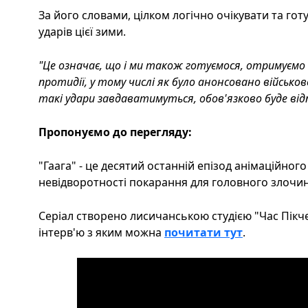
За його словами, цілком логічно очікувати та го
ударів цієї зими.
"Це означає, що і ми також готуємося, отримуємо
протидії, у тому числі як було анонсовано військ
такі удари завдаватимуться, обов'язково буде ві
Пропонуємо до перегляду:
"Гаага" - це десятий останній епізод анімаційног
невідворотності покарання для головного злочинц
Серіал створено лисичанською студією "Час Пікчер
інтерв'ю з яким можна
почитати тут
.