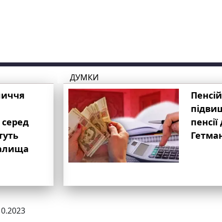
ДУМКИ
личчя
Пенсій
підвищ
 серед
пенсії 
туть
Гетма
валища
10.2023