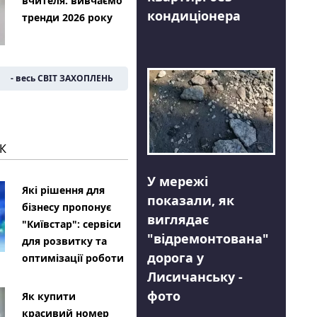
вчителя: вивчаємо
кондиціонера
тренди 2026 року
- весь СВІТ ЗАХОПЛЕНЬ
К
У мережі
Які рішення для
показали, як
бізнесу пропонує
виглядає
"Київстар": сервіси
"відремонтована"
для розвитку та
дорога у
оптимізації роботи
Лисичанську -
фото
Як купити
красивий номер