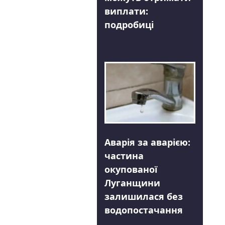
виплати:
подробиці
Аварія за аварією:
частина
окупованої
Луганщини
залишилася без
водопостачання