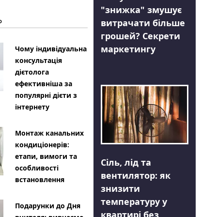
"знижка" змушує
Ь
витрачати більше
грошей? Секрети
маркетингу
Чому індивідуальна
консультація
дієтолога
ефективніша за
популярні дієти з
інтернету
Монтаж канальних
кондиціонерів:
етапи, вимоги та
Сіль, лід та
особливості
вентилятор: як
встановлення
знизити
температуру у
Подарунки до Дня
квартирі без