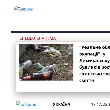
Перейти до основного вмісту
СПЕЦІАЛЬНА ТЕМА
"Реальне об
окупації": у
Лисичанську
будинків рос
гігантські з
сміття
УКРАЇНА
18:42, 22.