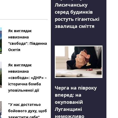
Лисичанську
серед будинків
ростуть гігантські
звалища сміття
Як виглядає
невизнана
"свобода": Південна
Осетія
Як виглядає
невизнана
«свобода»: «ДНР» –
історична бомба
Черга на півроку
уповільненої дії
вперед: на
окупованій
"У нас достатньо
Луганщині
бойового духу, щоб
неможливо
захистити себе"