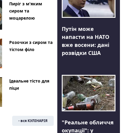
Пиріг з м'яким
сиром та
моцарелою
Путін може
напасти на НАТО
Розочки з сиром та
вже восени: дані
тістом філо
розвідки США
Ідеальне тісто для
піци
- вся КУЛІНАРІЯ
"Реальне обличчя
окупації": у