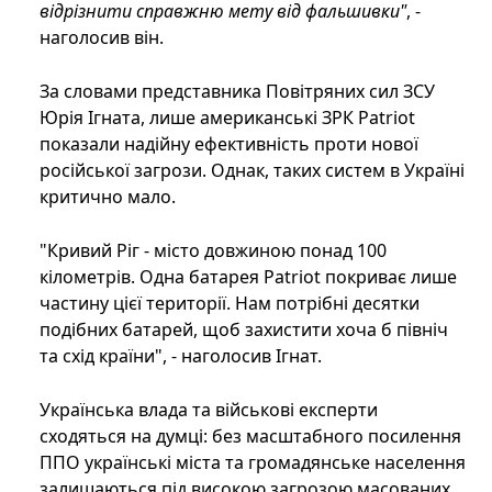
відрізнити справжню мету від фальшивки"
, -
наголосив він.
За словами представника Повітряних сил ЗСУ
Юрія Ігната, лише американські ЗРК Patriot
показали надійну ефективність проти нової
російської загрози. Однак, таких систем в Україні
критично мало.
"Кривий Ріг - місто довжиною понад 100
кілометрів. Одна батарея Patriot покриває лише
частину цієї території. Нам потрібні десятки
подібних батарей, щоб захистити хоча б північ
та схід країни", - наголосив Ігнат.
Українська влада та військові експерти
сходяться на думці: без масштабного посилення
ППО українські міста та громадянське населення
залишаються під високою загрозою масованих