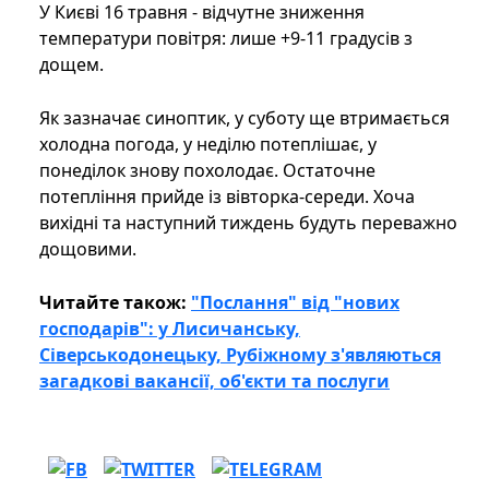
У Києві 16 травня - відчутне зниження
температури повітря: лише +9-11 градусів з
дощем.
Як зазначає синоптик, у суботу ще втримається
холодна погода, у неділю потеплішає, у
понеділок знову похолодає. Остаточне
потепління прийде із вівторка-середи. Хоча
вихідні та наступний тиждень будуть переважно
дощовими.
Читайте також:
"Послання" від "нових
господарів": у Лисичанську,
Сіверськодонецьку, Рубіжному з'являються
загадкові вакансії, об'єкти та послуги