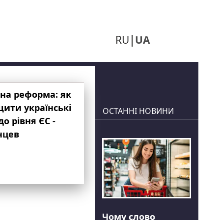
RU
UA
на реформа: як
ити українські
ОСТАННІ НОВИНИ
до рівня ЄС -
нцев
Чому слово