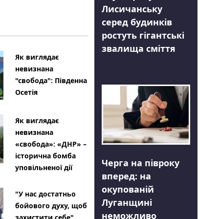
Лисичанську
серед будинків
ростуть гігантські
звалища сміття
Як виглядає
невизнана
"свобода": Південна
Осетія
Як виглядає
невизнана
«свобода»: «ДНР» –
історична бомба
Черга на півроку
уповільненої дії
вперед: на
окупованій
"У нас достатньо
Луганщині
бойового духу, щоб
неможливо
захистити себе"