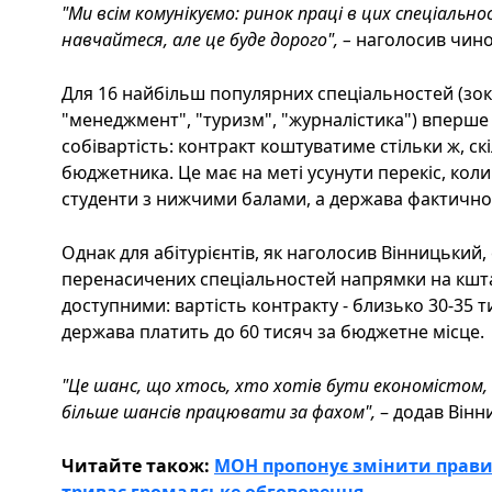
"Ми всім комунікуємо: ринок праці в цих спеціальн
навчайтеся, але це буде дорого", –
наголосив чино
Для 16 найбільш популярних спеціальностей (зок
"менеджмент", "туризм", "журналістика") вперше
собівартість: контракт коштуватиме стільки ж, с
бюджетника. Це має на меті усунути перекіс, кол
студенти з нижчими балами, а держава фактично д
Однак для абітурієнтів, як наголосив Вінницький, 
перенасичених спеціальностей напрямки на кшт
доступними: вартість контракту - близько 30-35 ти
держава платить до 60 тисяч за бюджетне місце.
"Це шанс, що хтось, хто хотів бути економістом,
більше шансів працювати за фахом",
– додав Вінн
Читайте також:
МОН пропонує змінити прави