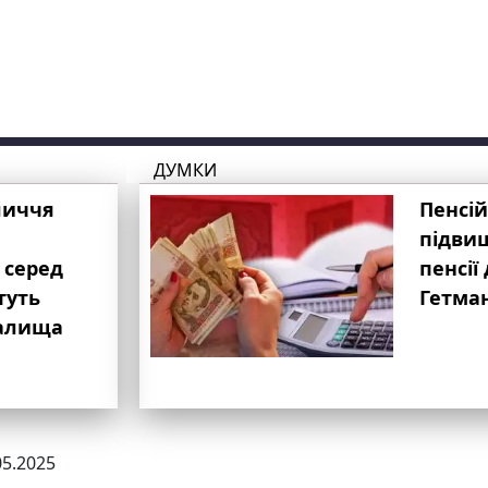
ДУМКИ
личчя
Пенсій
підвищ
 серед
пенсії 
туть
Гетма
валища
05.2025