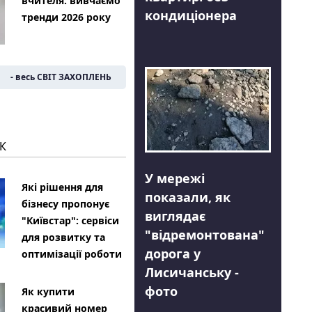
вчителя: вивчаємо
кондиціонера
тренди 2026 року
- весь СВІТ ЗАХОПЛЕНЬ
К
У мережі
Які рішення для
показали, як
бізнесу пропонує
виглядає
"Київстар": сервіси
"відремонтована"
для розвитку та
дорога у
оптимізації роботи
Лисичанську -
фото
Як купити
красивий номер