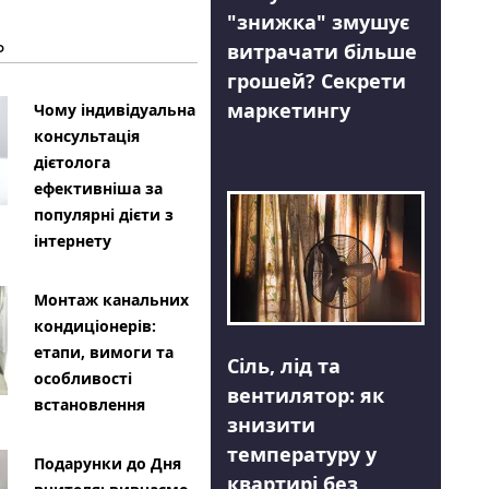
"знижка" змушує
Ь
витрачати більше
грошей? Секрети
маркетингу
Чому індивідуальна
консультація
дієтолога
ефективніша за
популярні дієти з
інтернету
Монтаж канальних
кондиціонерів:
етапи, вимоги та
Сіль, лід та
особливості
вентилятор: як
встановлення
знизити
температуру у
Подарунки до Дня
квартирі без