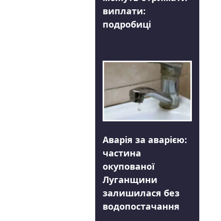
виплати:
подробиці
Аварія за аварією:
частина
окупованої
Луганщини
залишилася без
водопостачання