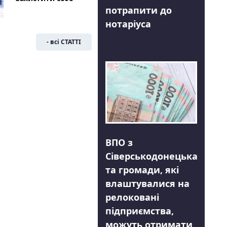
потрапити до
нотаріуса
- всі СТАТТІ
ВПО з
Сіверськодонецька
та громади, які
влаштувалися на
релоковані
підприємства,
можуть отримати