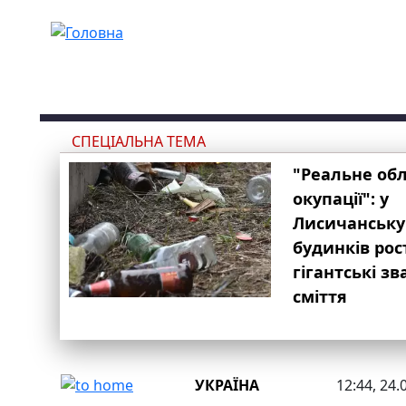
Перейти до основного вмісту
СПЕЦІАЛЬНА ТЕМА
"Реальне об
окупації": у
Лисичанську
будинків рос
гігантські з
сміття
УКРАЇНА
12:44, 24.