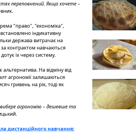
остях переповнений. Якщо хочете –
вник.
рема "право", "економіка",
 встановлено індикативну
кільки держава витрачає на
и за контрактом навчаються
отує їх через систему.
є альтернатива. На відміну від
алт агрономії залишаються
сяч гривень на рік, тоді як
 вибере агрономію – дешевше та
ицький.
ла дистанційного навчання: