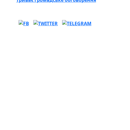
триває громадське обговорення