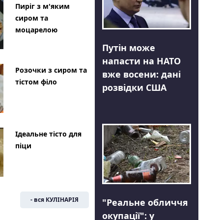
Пиріг з м'яким
сиром та
моцарелою
Путін може
напасти на НАТО
Розочки з сиром та
вже восени: дані
тістом філо
розвідки США
Ідеальне тісто для
піци
- вся КУЛІНАРІЯ
"Реальне обличчя
окупації": у