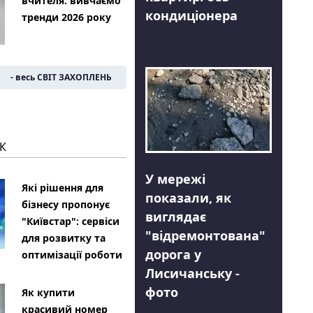
вчителя: вивчаємо
кондиціонера
тренди 2026 року
- весь СВІТ ЗАХОПЛЕНЬ
К
У мережі
Які рішення для
показали, як
бізнесу пропонує
виглядає
"Київстар": сервіси
"відремонтована"
для розвитку та
дорога у
оптимізації роботи
Лисичанську -
фото
Як купити
красивий номер