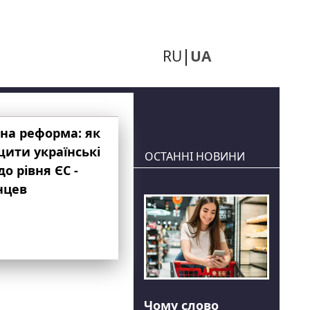
RU
UA
на реформа: як
ити українські
ОСТАННІ НОВИНИ
до рівня ЄС -
нцев
Чому слово