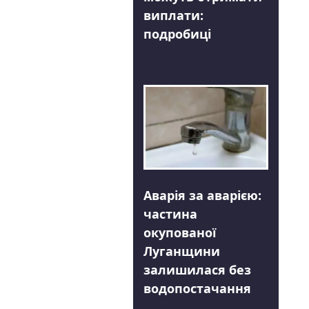
виплати:
подробиці
Аварія за аварією:
частина
окупованої
Луганщини
залишилася без
водопостачання