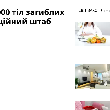
000 тіл загиблих
СВІТ ЗАХОПЛЕН
аційний штаб