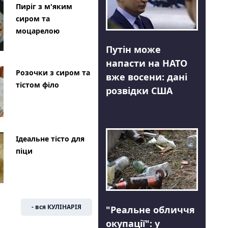
Пиріг з м'яким
сиром та
моцарелою
Путін може
напасти на НАТО
Розочки з сиром та
вже восени: дані
тістом філо
розвідки США
Ідеальне тісто для
піци
- вся КУЛІНАРІЯ
"Реальне обличчя
окупації": у