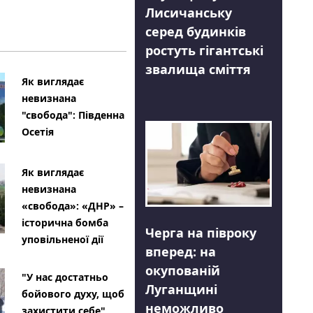
Лисичанську
серед будинків
ростуть гігантські
звалища сміття
Як виглядає
невизнана
"свобода": Південна
Осетія
Як виглядає
невизнана
«свобода»: «ДНР» –
історична бомба
Черга на півроку
уповільненої дії
вперед: на
окупованій
"У нас достатньо
Луганщині
бойового духу, щоб
неможливо
захистити себе"