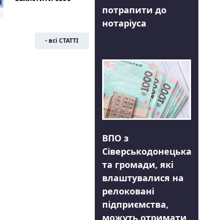
потрапити до
нотаріуса
- всі СТАТТІ
ВПО з
Сіверськодонецька
та громади, які
влаштувалися на
релоковані
підприємства,
можуть отримати