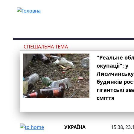
Перейти до основного вмісту
СПЕЦІАЛЬНА ТЕМА
"Реальне об
окупації": у
Лисичанську
будинків рос
гігантські з
сміття
УКРАЇНА
15:38, 23.