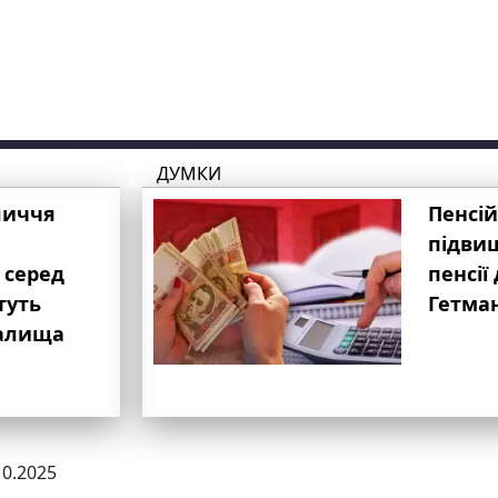
ДУМКИ
личчя
Пенсій
підвищ
 серед
пенсії 
туть
Гетма
валища
10.2025