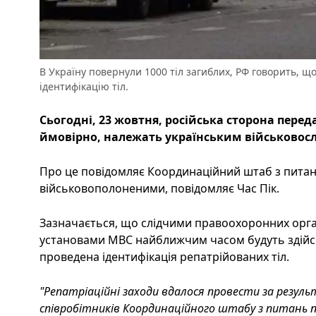
В Україну повернули 1000 тіл загиблих, РФ говорить, що
ідентифікацію тіл.
Сьогодні, 23 жовтня, російська сторона передала
ймовірно, належать українським військовос
Про це повідомляє Координаційний штаб з пита
військовополоненими, повідомляє Час Пік.
Зазначається, що слідчими правоохоронних орга
установами МВС найближчим часом будуть здійсне
проведена ідентифікація репатрійованих тіл.
"Репатріаційні заходи вдалося провести за резул
співробітників Координаційного штабу з питань 