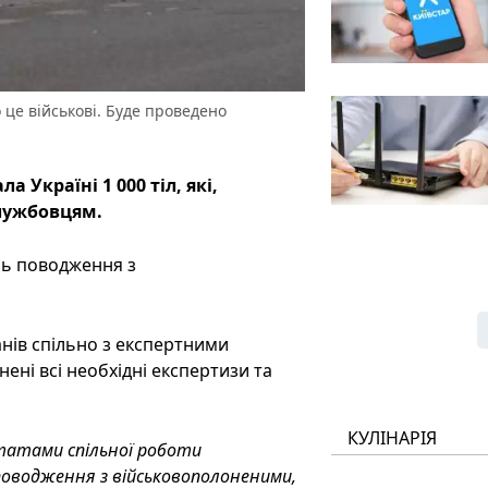
 це військові. Буде проведено
 Україні 1 000 тіл, які,
лужбовцям.
нь поводження з
нів спільно з експертними
ні всі необхідні експертизи та
КУЛІНАРІЯ
ьтатами спільної роботи
поводження з військовополоненими,