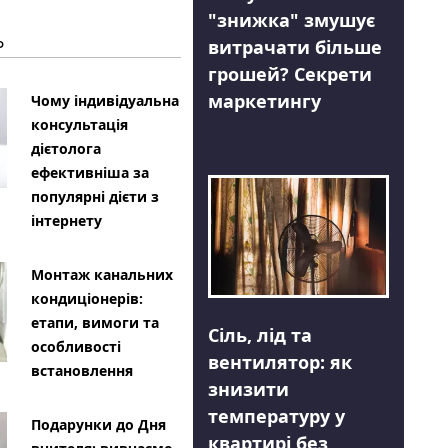
"знижка" змушує
Ь
витрачати більше
грошей? Секрети
маркетингу
Чому індивідуальна
консультація
дієтолога
ефективніша за
популярні дієти з
інтернету
Монтаж канальних
кондиціонерів:
етапи, вимоги та
Сіль, лід та
особливості
вентилятор: як
встановлення
знизити
температуру у
Подарунки до Дня
квартирі без