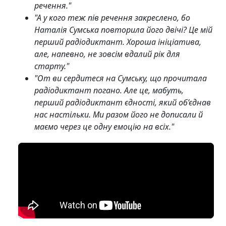
речення."
"А у кого теж пів речення закреслено, бо
Наталія Сумська повторила його двічі? Це мій
перший радіодиктант. Хороша ініціатива,
але, напевно, не зовсім вдалий рік для
старту."
"От ви сердитеся на Сумську, що прочитала
радіодиктант погано. Але це, мабуть,
перший радіодиктант єдності, який об’єднав
нас настільки. Ми разом його не дописали й
маємо через це одну емоцію на всіх."