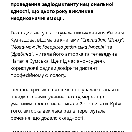
проведення радіодиктанту національної
єдності, що цього року викликав
неоднозначні емоції.
Текст диктанту підготувала письменниця Євгенія
Кузнєцова, відома за книгами
"Спитайте Мієчку",
"Мова-меч: Як Говорила радянська імперія"
та
"Драбина"
. Читала його акторка та телеведуча
Наталія Сумська. Ще під час анонсу деякі
користувачі радили довірити диктант
професійному філологу.
Головна критика в мережі стосувалася занадто
швидкого начитування тексту, через що
учасники просто не встигали його писати. Крім
того, акторка декілька разів переплутала
речення, що додало складності.