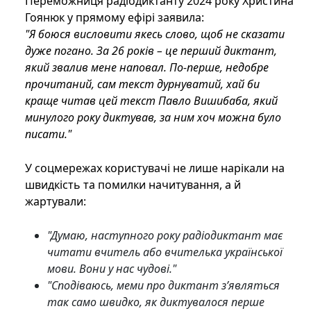
Переможниця радіодиктанту 2024 року Христина
Гоянюк у прямому ефірі заявила:
"Я боюся висловити якесь слово, щоб не сказати
дуже погано. За 26 років – це перший диктант,
який звалив мене наповал. По-перше, недобре
прочитаний, сам текст дурнуватий, хай би
краще читав цей текст Павло Вишибаба, який
минулого року диктував, за ним хоч можна було
писати."
У соцмережах користувачі не лише нарікали на
швидкість та помилки начитування, а й
жартували:
"Думаю, наступного року радіодиктант має
читати вчитель або вчителька української
мови. Вони у нас чудові."
"Сподіваюсь, меми про диктант з’являться
так само швидко, як диктувалося перше