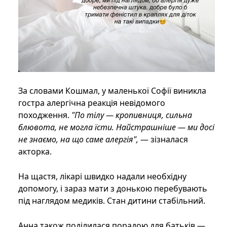
За словами Кошмал, у маленької Софії виникла
гостра алергічна реакція невідомого
походження.
"По тілу — кропивниця, сильна
блювота, не могла їсти. Найстрашніше — ми досі
не знаємо, на що саме алергія",
— зізналася
акторка.
На щастя, лікарі швидко надали необхідну
допомогу, і зараз мати з донькою перебувають
під наглядом медиків. Стан дитини стабільний.
Анна також поділилася порадою для батьків —