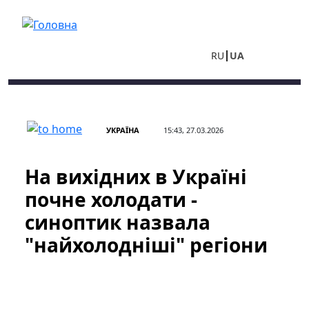
Перейти до основного вмісту
RU
UA
УКРАЇНА
15:43, 27.03.2026
На вихідних в Україні
почне холодати -
синоптик назвала
"найхолодніші" регіони