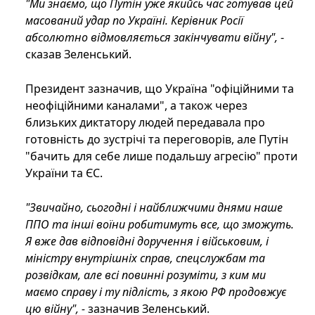
"Ми знаємо, що Путін уже якийсь час готував цей
масований удар по Україні. Керівник Росії
абсолютно відмовляється закінчувати війну",
-
сказав Зеленський.
Президент зазначив, що Україна "офіційними та
неофіційними каналами", а також через
близьких диктатору людей передавала про
готовність до зустрічі та переговорів, але Путін
"бачить для себе лише подальшу агресію" проти
України та ЄС.
"Звичайно, сьогодні і найближчими днями наше
ППО та інші воїни робитимуть все, що зможуть.
Я вже дав відповідні доручення і військовим, і
міністру внутрішніх справ, спецслужбам та
розвідкам, але всі повинні розуміти, з ким ми
маємо справу і ту підлість, з якою РФ продовжує
цю війну", -
зазначив Зеленський.