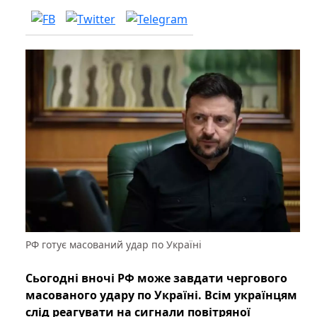
РФ готує масований удар по Україні
Сьогодні вночі РФ може завдати чергового
масованого удару по Україні. Всім українцям
слід реагувати на сигнали повітряної