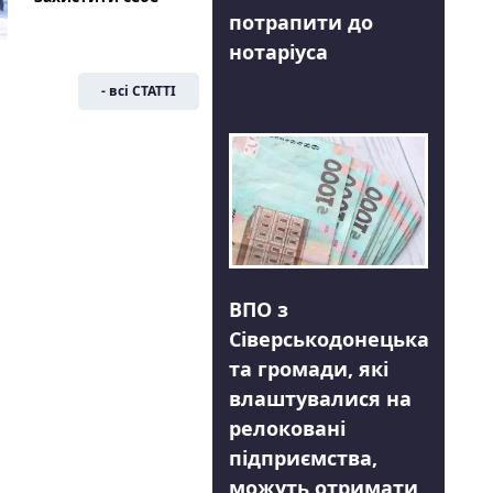
потрапити до
нотаріуса
- всі СТАТТІ
ВПО з
Сіверськодонецька
та громади, які
влаштувалися на
релоковані
підприємства,
можуть отримати