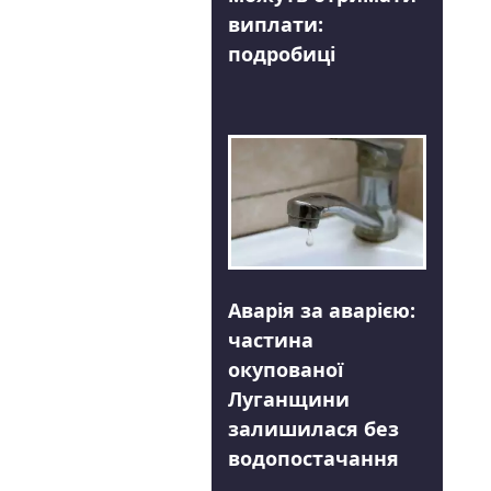
виплати:
подробиці
Аварія за аварією:
частина
окупованої
Луганщини
залишилася без
водопостачання