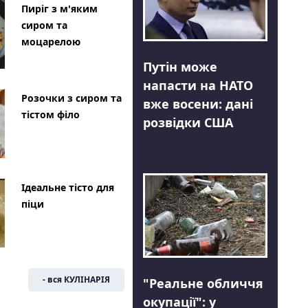
Пиріг з м'яким
сиром та
моцарелою
Путін може
напасти на НАТО
Розочки з сиром та
вже восени: дані
тістом філо
розвідки США
Ідеальне тісто для
піци
- вся КУЛІНАРІЯ
"Реальне обличчя
окупації": у