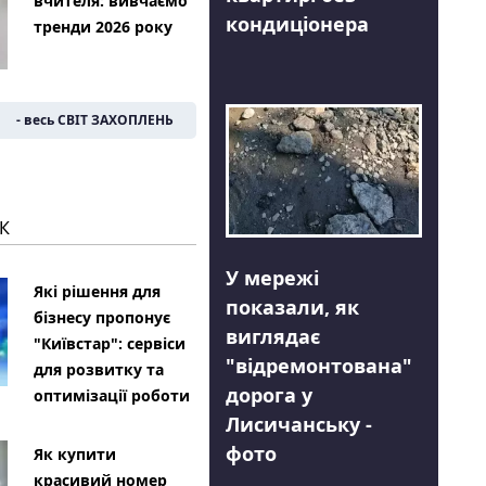
вчителя: вивчаємо
кондиціонера
тренди 2026 року
- весь СВІТ ЗАХОПЛЕНЬ
К
У мережі
Які рішення для
показали, як
бізнесу пропонує
виглядає
"Київстар": сервіси
"відремонтована"
для розвитку та
дорога у
оптимізації роботи
Лисичанську -
фото
Як купити
красивий номер