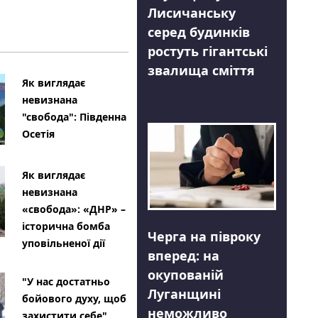
Лисичанську
серед будинків
ростуть гігантські
звалища сміття
Як виглядає
невизнана
"свобода": Південна
Осетія
Як виглядає
невизнана
«свобода»: «ДНР» –
історична бомба
Черга на півроку
уповільненої дії
вперед: на
окупованій
"У нас достатньо
Луганщині
бойового духу, щоб
неможливо
захистити себе"