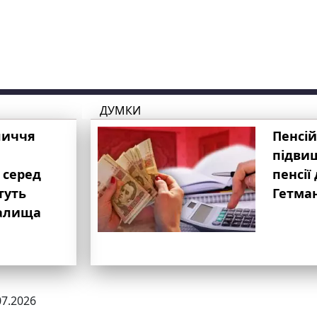
ДУМКИ
личчя
Пенсій
підвищ
 серед
пенсії 
туть
Гетма
валища
07.2026