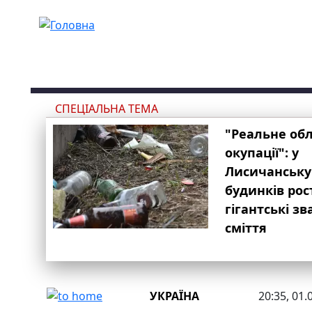
Перейти до основного вмісту
СПЕЦІАЛЬНА ТЕМА
"Реальне об
окупації": у
Лисичанську
будинків рос
гігантські з
сміття
УКРАЇНА
20:35, 01.