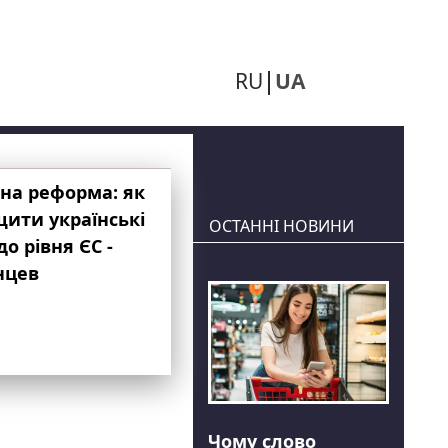
RU
UA
на реформа: як
ити українські
ОСТАННІ НОВИНИ
до рівня ЄС -
нцев
Чому слово