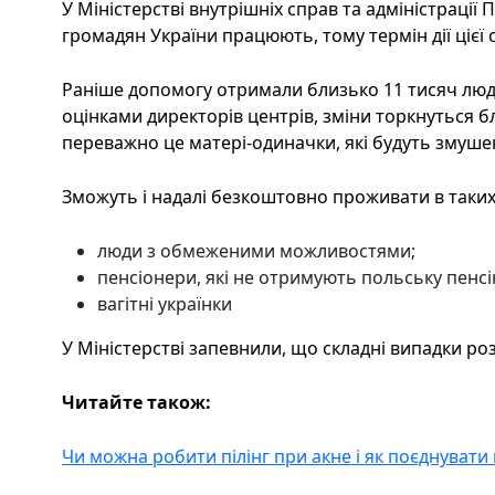
У Міністерстві внутрішніх справ та адміністрації
громадян України працюють, тому термін дії цієї
Раніше допомогу отримали близько 11 тисяч людей
оцінками директорів центрів, зміни торкнуться 
переважно це матері-одиначки, які будуть змушен
Зможуть і надалі безкоштовно проживати в таких
люди з обмеженими можливостями;
пенсіонери, які не отримують польську пенсію
вагітні українки
У Міністерстві запевнили, що складні випадки ро
Читайте також:
Чи можна робити пілінг при акне і як поєднувати