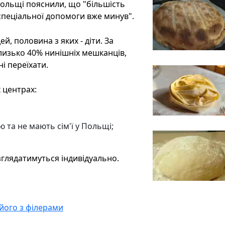
 Польщі пояснили, що "більшість
 спеціальної допомоги вже минув".
, половина з яких - діти. За
близько 40% нинішніх мешканців,
і переїхати.
 центрах:
 та не мають сім'ї у Польщі;
зглядатимуться індивідуально.
 його з філерами