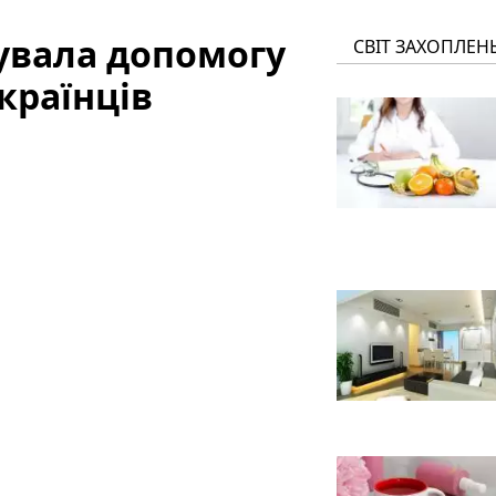
увала допомогу
СВІТ ЗАХОПЛЕН
країнців