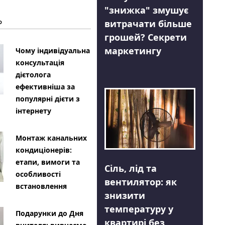
"знижка" змушує
Ь
витрачати більше
грошей? Секрети
маркетингу
Чому індивідуальна
консультація
дієтолога
ефективніша за
популярні дієти з
інтернету
Монтаж канальних
кондиціонерів:
етапи, вимоги та
Сіль, лід та
особливості
вентилятор: як
встановлення
знизити
температуру у
Подарунки до Дня
квартирі без