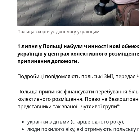
Польща скорочує допомогу українцям
1 липня у Польщі набули чинності нові обме
українців у центрах колективного розміщення
припинення допомоги.
Подробиці повідомляють польські ЗМІ, передає Ч
Польща припиняє фінансувати перебування більш
колективного розміщення. Право на безкоштовн
представники так званої "чутливої ​​групи":
українки з дітьми (старше одного року);
люди похилого віку, які отримують польську п