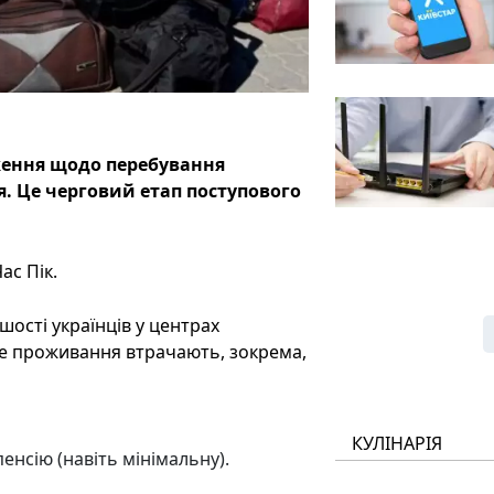
ження щодо перебування
. Це черговий етап поступового
ас Пік.
ості українців у центрах
е проживання втрачають, зокрема,
КУЛІНАРІЯ
енсію (навіть мінімальну).