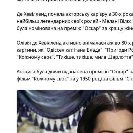
Де Хевілленд почала акторську кар'єру в 30-х рока
найбільш легендарних своїх ролей - Мелані Вілкс у
була номінована на премію "Оскар" за кращу жін
Олівія де Хевілленд активно знімалася аж до 80-х р
картини, як "Одіссея капітана Блада", "Пригоди Ро
"Кожному своє", "Тихіше, тихіше, мила Шарлотта", 
Актриса була двічи відзначена премією "Оскар" за
фільм "Кожному своє" та у 1950 році за фільм "С