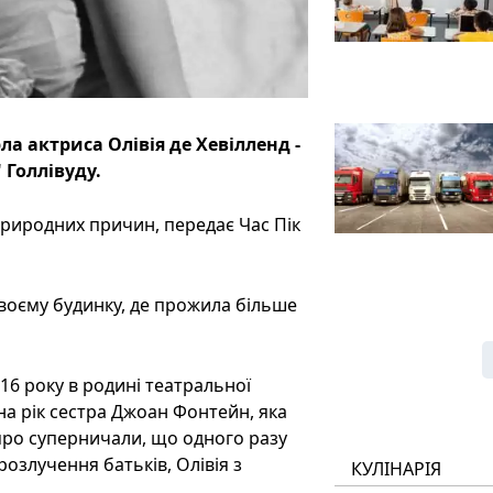
ла актриса Олівія де Хевілленд -
 Голлівуду.
природних причин, передає Час Пік
 своєму будинку, де прожила більше
916 року в родині театральної
на рік сестра Джоан Фонтейн, яка
яро суперничали, що одного разу
 розлучення батьків, Олівія з
КУЛІНАРІЯ