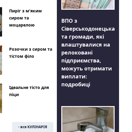
Пиріг з м'яким
сиром та
ВПО з
моцарелою
Сіверськодонецька
та громади, які
влаштувалися на
Розочки з сиром та
релоковані
тістом філо
підприємства,
можуть отримати
виплати:
подробиці
Ідеальне тісто для
піци
- вся КУЛІНАРІЯ