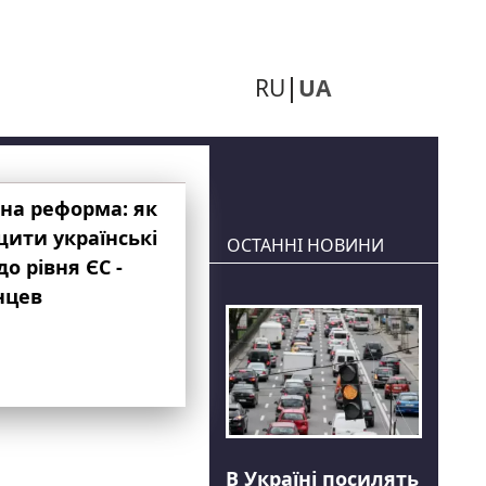
RU
UA
на реформа: як
ити українські
ОСТАННІ НОВИНИ
до рівня ЄС -
нцев
В Україні посилять