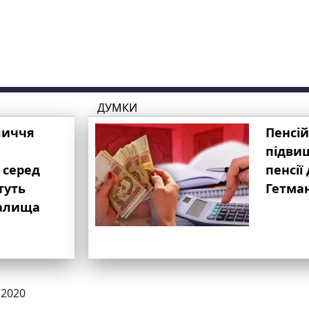
ДУМКИ
личчя
Пенсій
підвищ
 серед
пенсії 
туть
Гетма
валища
.2020