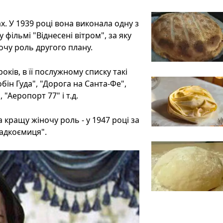
х. У 1939 році вона виконала одну з
 фільмі "Віднесені вітром", за яку
очу роль другого плану.
оків, в її послужному списку такі
бін Гуда", "Дорога на Санта-Фе",
"Аеропорт 77" і т.д.
 кращу жіночу роль - у 1947 році за
падкоємиця".