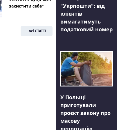
"Укрпошти": від
захистити себе"
клієнтів
вимагатимуть
податковий номер
- всі СТАТТІ
У Польщі
приготували
проєкт закону про
масову
депортацію