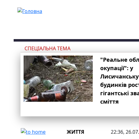
Перейти до основного вмісту
СПЕЦІАЛЬНА ТЕМА
"Реальне об
окупації": у
Лисичанську
будинків рос
гігантські з
сміття
ЖИТТЯ
22:36, 26.07