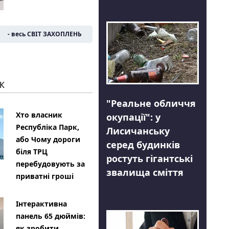
- весь СВІТ ЗАХОПЛЕНЬ
К
"Реальне обличчя
Хто власник
окупації": у
Республіка Парк,
Лисичанську
або Чому дороги
серед будинків
біля ТРЦ
ростуть гігантські
перебудовують за
звалища сміття
приватні гроші
Інтерактивна
панель 65 дюймів:
як зробити