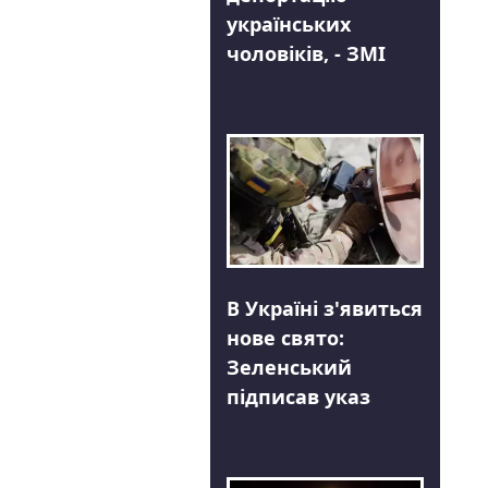
українських
чоловіків, - ЗМІ
В Україні з'явиться
нове свято:
Зеленський
підписав указ