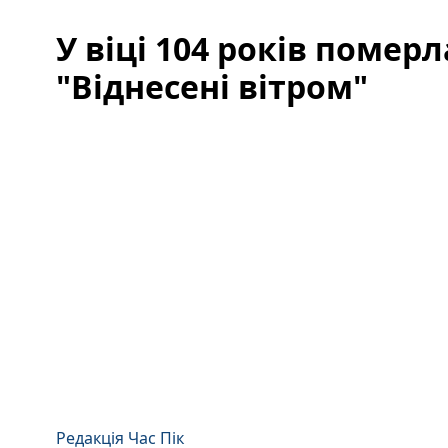
У віці 104 років помер
"Віднесені вітром"
Редакція Час Пік