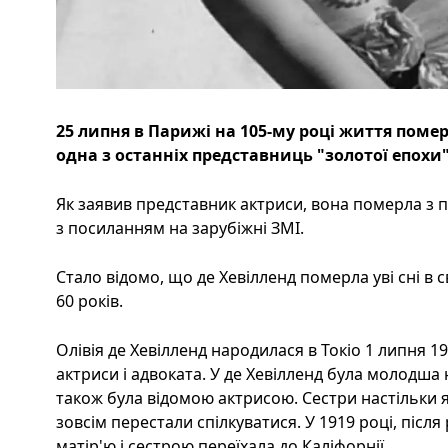
25 липня в Парижі на 105-му році життя помер
одна з останніх представниць "золотої епохи"
Як заявив представник актриси, вона померла з 
з посиланням на зарубіжні ЗМІ.
Стало відомо, що де Хевілленд померла уві сні в
60 років.
Олівія де Хевілленд народилася в Токіо 1 липня 1
актриси і адвоката. У де Хевілленд була молодша 
також була відомою актрисою. Сестри настільки 
зовсім перестали спілкуватися. У 1919 році, після
матір'ю і сестрою переїхала до Каліфорнії.