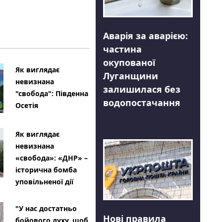
Аварія за аварією:
частина
окупованої
Як виглядає
Луганщини
невизнана
залишилася без
"свобода": Південна
водопостачання
Осетія
Як виглядає
невизнана
«свобода»: «ДНР» –
історична бомба
уповільненої дії
"У нас достатньо
Нові правила
бойового духу, щоб