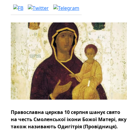
Православна церква 10 серпня шанує свято
на честь Смоленської ікони Божої Матері, яку
також називають Одигітрія (Провідниця).