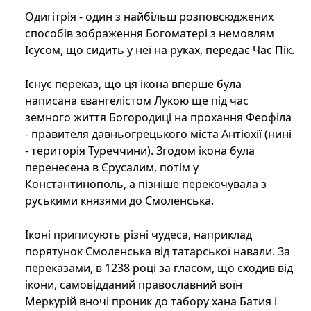
Одигітрія - один з найбільш розповсюджених
способів зображення Богоматері з немовлям
Ісусом, що сидить у неї на руках, передає Час Пік.
Існує переказ, що ця ікона вперше була
написана євангелістом Лукою ще під час
земного життя Богородиці на прохання Феофіла
- правителя давньогрецького міста Антіохії (нині
- територія Туреччини). Згодом ікона була
перенесена в Єрусалим, потім у
Константинополь, а пізніше перекочувала з
руськими князями до Смоленська.
Іконі приписують різні чудеса, наприклад
порятунок Смоленська від татарської навали. За
переказами, в 1238 році за гласом, що сходив від
ікони, самовідданий православний воїн
Меркурій вночі проник до табору хана Батия і