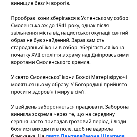
винищив безліч ворогів.
Прообраз ікони зберігався в Успенському соборі
Смоленська аж до 1941 року, однак після
звільнення міста від нацистської окупації святий
образ не був знайдений. Зараз замість
стародавньої ікони в соборі зберігається ікона
початку XVII століття з храму над Дніпровськими
воротами Смоленського кремля.
У свято Смоленської ікони Божої Матері віруючі
моляться цьому образу. У Богородиці прийнято
просити здоров'я і миру в сім'ї.
У цей день забороняється працювати. Заборона
виникла зокрема через те, що на середину
серпня часто припадав грозовий період, і люди
боялися виходити в поле, щоб не вдарила
блискавка. На
свято Пантелеймона Цілителя
,