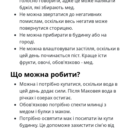
голосно говорити, адже це може налякати
бджіл, які збирають мед.
Не можна звертатися до негативних
помислам, оскільки весь негатив може
повернутися сторицею.
Не можна прибирати в будинку або на
городі.
Не можна влаштовувати застілля, оскільки в
цей день починається піст. Краще їсти
фрукти, овочі, обов'язково - мед.
Що можна робити?
Можна і потрібно купатися, оскільки вода в
цей день додає сили. Після Маковея вода в
річках і озерах остигає.
Обов'язково потрібно спекти млинці з
медом і булки з маком.
Потрібно освятити мак і посипати їм кути
будинку. Це допоможе захистити сім'ю від