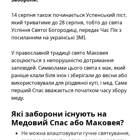
14 серпня також починається Успенський піст,
який триватиме до 28 серпня, тобто до свята
Успіння Святої Богородиці, передає Час Пік з
посиланням на українські ЗМІ.
У православній традиції свято Маковея
асоціюється з непорушністю дотримання
заповідей. Символами цього свята є мак, який
раніше клали біля інок і зберігали до весни або
використовували для різдвяної куті, і мед. Саме
перший Спас вважається початком часу збору
меду.
Які заборони існують на
Медовий Спас або Маковея?
Не можна влаштовувати гучне святкування,