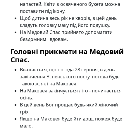
напастей. Квіти з освяченого букета можна
поставити під ікону.
Щоб дитина весь рік не хворів, в цей день
кладуть головку маку під його подушку.
На Медовий Спас прийнято допомагати
бездомним і вдовам.
Головні прикмети на Медовий
Спас.
Вважається, що погода 28 серпня, в день
закінчення Успенського посту, погода буде
такою ж, як і на Маковея.
На Маковея закінчується літо - починається
осінь.
В цей день Бог прощає будь-який жіночий
гріх.
Якщо на Маковея буде йти дощ, пожеж буде
мало.