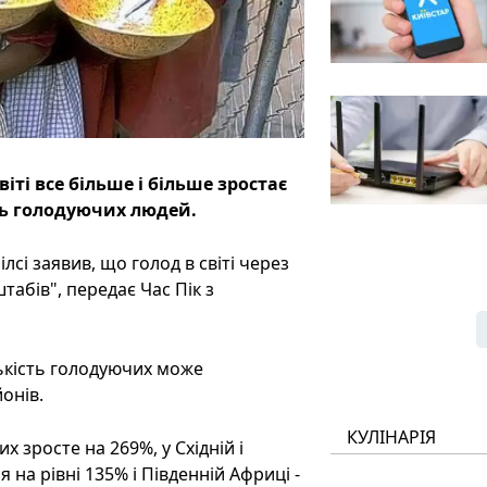
іті все більше і більше зростає
ть голодуючих людей.
лсі заявив, що голод в світі через
абів", передає Час Пік з
ількість голодуючих може
онів.
КУЛІНАРІЯ
 зросте на 269%, у Східній і
 на рівні 135% і Південній Африці -