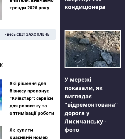
вчителя: вивчаємо
кондиціонера
тренди 2026 року
- весь СВІТ ЗАХОПЛЕНЬ
К
У мережі
Які рішення для
показали, як
бізнесу пропонує
виглядає
"Київстар": сервіси
"відремонтована"
для розвитку та
дорога у
оптимізації роботи
Лисичанську -
фото
Як купити
красивий номер