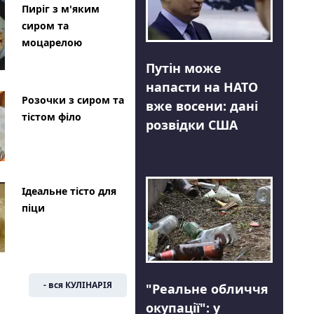
Пиріг з м'яким
сиром та
моцарелою
Путін може
напасти на НАТО
Розочки з сиром та
вже восени: дані
тістом філо
розвідки США
Ідеальне тісто для
піци
- вся КУЛІНАРІЯ
"Реальне обличчя
окупації": у