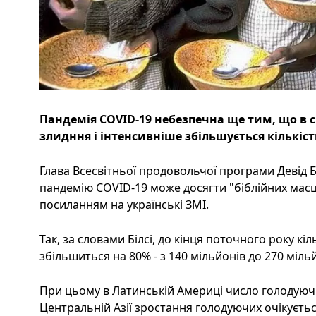
Пандемія COVID-19 небезпечна ще тим, що в св
злидння і інтенсивніше збільшується кількіс
Глава Всесвітньої продовольчої програми Девід Бі
пандемію COVID-19 може досягти "біблійних масшт
посиланням на українські ЗМІ.
Так, за словами Білсі, до кінця поточного року к
збільшиться на 80% - з 140 мільйонів до 270 мільй
При цьому в Латинській Америці число голодуючих
Центральній Азії зростання голодуючих очікується