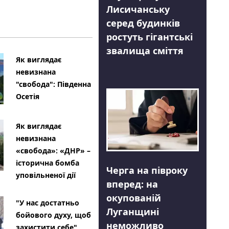
Лисичанську
серед будинків
ростуть гігантські
звалища сміття
Як виглядає
невизнана
"свобода": Південна
Осетія
Як виглядає
невизнана
«свобода»: «ДНР» –
історична бомба
Черга на півроку
уповільненої дії
вперед: на
окупованій
"У нас достатньо
Луганщині
бойового духу, щоб
неможливо
захистити себе"