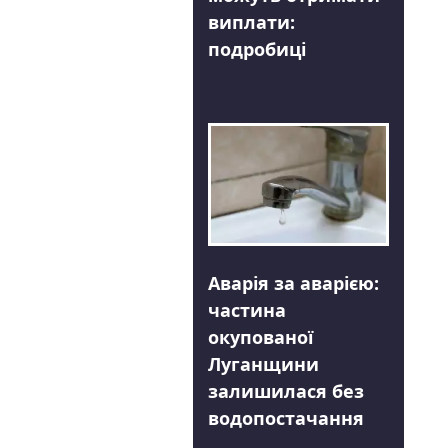
виплати:
подробиці
Аварія за аварією:
частина
окупованої
Луганщини
залишилася без
водопостачання