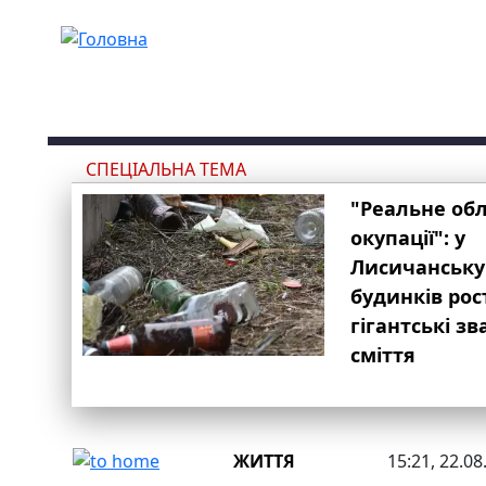
Перейти до основного вмісту
СПЕЦІАЛЬНА ТЕМА
"Реальне об
окупації": у
Лисичанську
будинків рос
гігантські з
сміття
ЖИТТЯ
15:21, 22.08