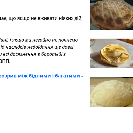
ає, що якщо не вживати ніяких дій,
вні, і якщо ми негайно не почнемо
д наслідків недоїдання ще довгі
 всі досягнення в боротьбі з
 ВПП.
розрив між бідними і багатими -