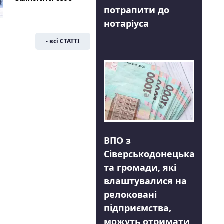
потрапити до
нотаріуса
- всі СТАТТІ
ВПО з
Сіверськодонецька
та громади, які
влаштувалися на
релоковані
підприємства,
можуть отримати