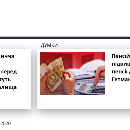
ДУМКИ
личчя
Пенсій
підвищ
 серед
пенсії 
туть
Гетма
валища
.2020