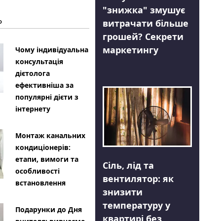
"знижка" змушує
Ь
витрачати більше
грошей? Секрети
маркетингу
Чому індивідуальна
консультація
дієтолога
ефективніша за
популярні дієти з
інтернету
Монтаж канальних
кондиціонерів:
етапи, вимоги та
Сіль, лід та
особливості
вентилятор: як
встановлення
знизити
температуру у
Подарунки до Дня
квартирі без