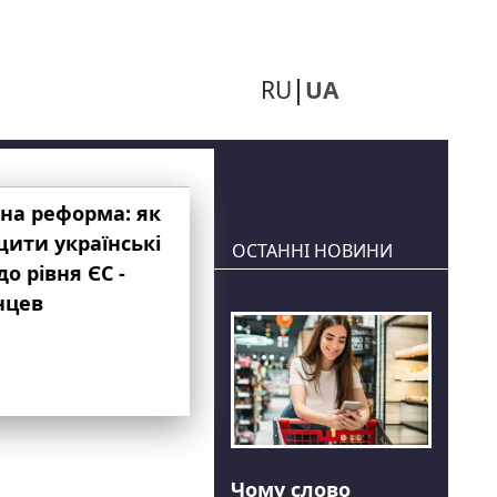
RU
UA
на реформа: як
ити українські
ОСТАННІ НОВИНИ
до рівня ЄС -
нцев
Чому слово