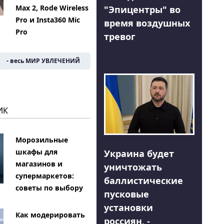
Max 2, Rode Wireless
"Эпицентры" во
Pro и Insta360 Mic
время воздушных
Pro
тревог
- весь МИР УВЛЕЧЕНИЙ
ИК
Морозильные
шкафы для
Украина будет
магазинов и
уничтожать
супермаркетов:
баллистические
советы по выбору
пусковые
установки
Как модерировать
россиян, -