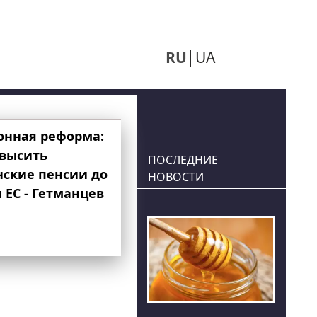
RU
UA
онная реформа:
овысить
ПОСЛЕДНИЕ
нские пенсии до
НОВОСТИ
 ЕС - Гетманцев