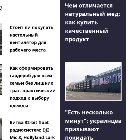
Чем отличается
Й
натуральный мед:
как купить
Стоит ли покупать
качественный
настольный
продукт
вентилятор для
рабочего места
Как сформировать
гардероб для всей
семьи без лишних
трат: практический
подход к выбору
одежды
"Есть несколько
минут": украинцев
Битва 32-bit float
призывают
радиосистем: DJI
покидать
Mic 3, Hollyland Lark