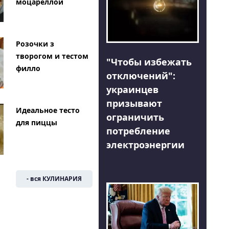
моцареллой
Розочки з
творогом и тестом
"Чтобы избежать
филло
отключений":
украинцев
призывают
Идеальное тесто
ограничить
для пиццы
потребление
электроэнергии
- вся КУЛИНАРИЯ