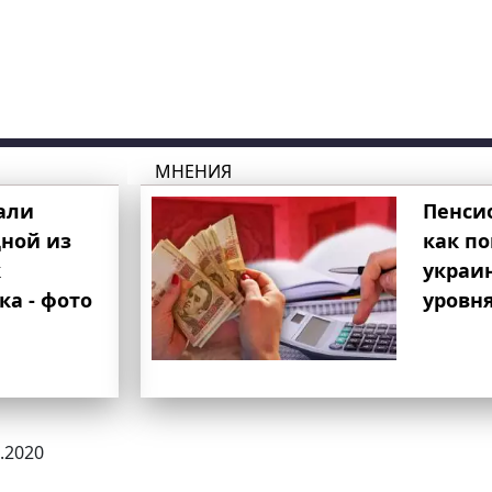
МНЕНИЯ
али
Пенси
ной из
как п
к
украи
ка - фото
уровня
8.2020