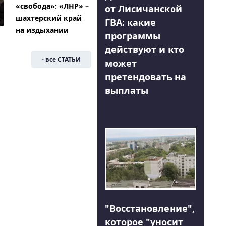
«свобода»: «ЛНР» –
от Лисичанской
шахтерский край
ГВА: какие
на издыхании
программы
действуют и кто
- все СТАТЬИ
может
претендовать на
выплаты
"Восстановление",
которое "уносит