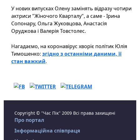
У нових випусках Олену замінять відразу чотири
актриси "Жіночого Кварталу", а саме - Ірина
Сопонару, Ольга Жуковцова, Анастасія
Оруджова і Валерія Товстолес.
Нагадаємо, на коронавірус хворіє політик Юлія
Тимошенко:
згідно з останніми даними, її
стан важкий
.
Copyright © "Час Пік" 2009 Всі права захищені
Про портал
Інформаційна співпраця