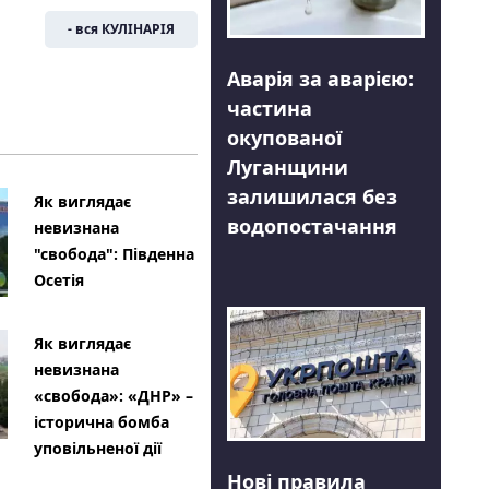
- вся КУЛІНАРІЯ
Аварія за аварією:
частина
окупованої
Луганщини
залишилася без
Як виглядає
водопостачання
невизнана
"свобода": Південна
Осетія
Як виглядає
невизнана
«свобода»: «ДНР» –
історична бомба
уповільненої дії
Нові правила