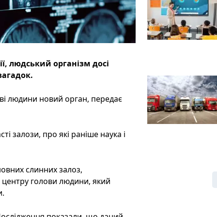
ї, людський організм досі
загадок.
ві людини новий орган, передає
ті залози, про які раніше наука і
овних слинних залоз,
д центру голови людини, який
и.
 Дослідження показали, що даний