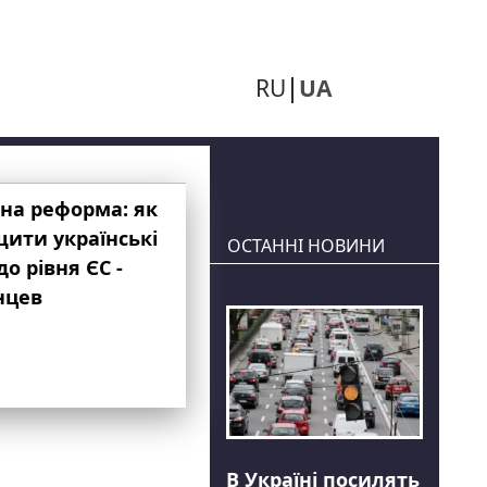
RU
UA
на реформа: як
ити українські
ОСТАННІ НОВИНИ
до рівня ЄС -
нцев
В Україні посилять