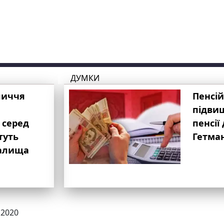
ДУМКИ
личчя
Пенсій
підвищ
 серед
пенсії 
туть
Гетма
валища
.2020