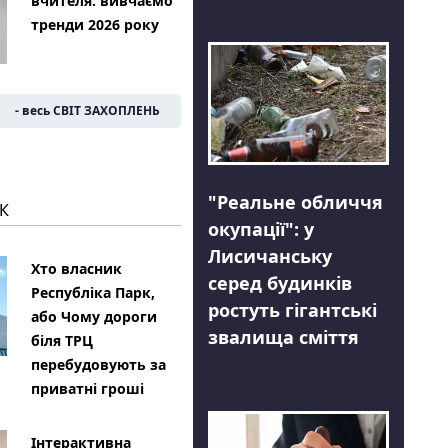
вчителя: вивчаємо
тренди 2026 року
- весь СВІТ ЗАХОПЛЕНЬ
"Реальне обличчя
К
окупації": у
Лисичанську
Хто власник
серед будинків
Республіка Парк,
ростуть гігантські
або Чому дороги
звалища сміття
біля ТРЦ
перебудовують за
приватні гроші
Інтерактивна