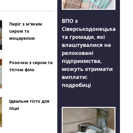
ВПО з
Пиріг з м'яким
Сіверськодонецька
сиром та
та громади, які
моцарелою
влаштувалися на
релоковані
підприємства,
Розочки з сиром та
можуть отримати
тістом філо
виплати:
подробиці
Ідеальне тісто для
піци