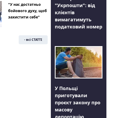
"У нас достатньо
"Укрпошти": від
бойового духу, щоб
клієнтів
захистити себе"
вимагатимуть
податковий номер
- всі СТАТТІ
У Польщі
приготували
проєкт закону про
масову
депортацію