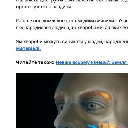
орган є у кожної людини.
Раніше повідомлялося, що медики виявили зв'язо
яку народилася людина, та хворобами, до яких во
Які хвороби можуть виникати у людей, народжен
матеріалі.
Читайте також:
Невже всьому кінець?: Земля