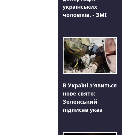
українських
чоловіків, - ЗМІ
В Україні з'явиться
нове свято:
Зеленський
підписав указ