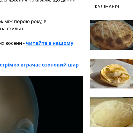
КУЛІНАРІЯ
к між порою року, в
на схильн.
их восени -
читайте в нашому
 стрімко втрачає озоновий шар