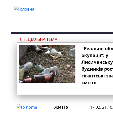
Перейти до основного вмісту
СПЕЦІАЛЬНА ТЕМА
"Реальне об
окупації": у
Лисичанську
будинків рос
гігантські з
сміття
ЖИТТЯ
17:02, 21.10