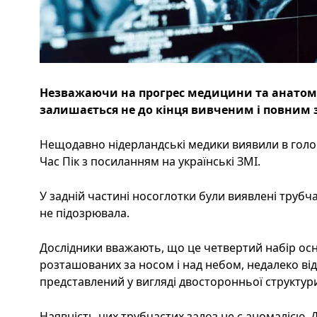
Незважаючи на прогрес медицини та анатомі
залишається не до кінця вивченим і повним 
Нещодавно нідерландські медики виявили в голо
Час Пік з посиланням на українські ЗМІ.
У задній частині носоглотки були виявлені трубчас
не підозрювала.
Дослідники вважають, що це четвертий набір осн
розташованих за носом і над небом, недалеко ві
представлений у вигляді двосторонньої структур
Наявність цих трубчастих залоз не є аномалією.