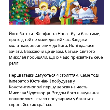
Його батьки - Феофан та Нона - були багатими,
проте дітей не мали довгий час. Завдяки
молитвам, зверненим до Бога, Ноні вдалося
зачати. Вважаючи це дивом, батьки Святого
Миколая пообіцяли, що їх чадо присвятить себе
релігії.
Перші згадки датуються 4 століттям. Саме тоді
імператор Юстиніан I побудував у
Константинополі першу церкву на честь
Миколая Чудотворця. Згодом його шанування
поширилося і стало популярним у багатьох
європейських країнах.