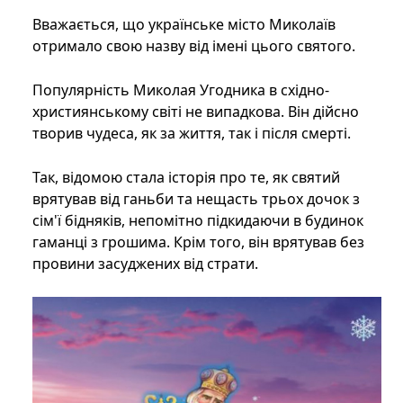
Вважається, що українське місто Миколаїв
отримало свою назву від імені цього святого.
Популярність Миколая Угодника в східно-
християнському світі не випадкова. Він дійсно
творив чудеса, як за життя, так і після смерті.
Так, відомою стала історія про те, як святий
врятував від ганьби та нещасть трьох дочок з
сім'ї бідняків, непомітно підкидаючи в будинок
гаманці з грошима. Крім того, він врятував без
провини засуджених від страти.