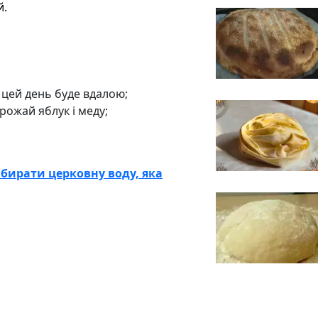
й.
 цей день буде вдалою;
урожай яблук і меду;
бирати церковну воду, яка