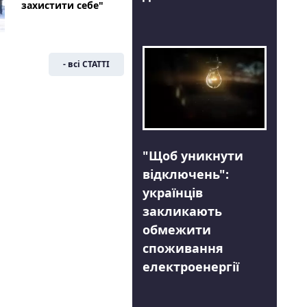
захистити себе"
- всі СТАТТІ
"Щоб уникнути
відключень":
українців
закликають
обмежити
споживання
електроенергії