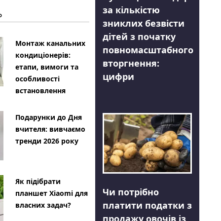
за кількістю
Ь
зниклих безвісти
дітей з початку
Монтаж канальних
повномасштабного
кондиціонерів:
вторгнення:
етапи, вимоги та
цифри
особливості
встановлення
Подарунки до Дня
вчителя: вивчаємо
тренди 2026 року
Як підібрати
Чи потрібно
планшет Xiaomi для
платити податки з
власних задач?
продажу овочів із