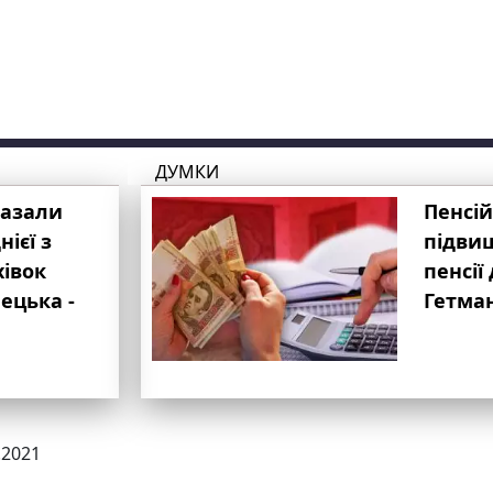
ДУМКИ
казали
Пенсій
ієї з
підвищ
хівок
пенсії 
ецька -
Гетма
.2021