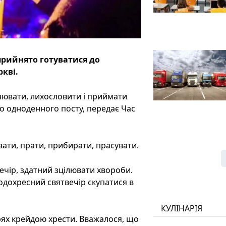
 прийнято готуватися до
ркві.
нювати, лихословити і приймати
го одноденного посту, передає Час
ати, прати, прибирати, прасувати.
вечір, здатний зцілювати хвороби.
одохресний святвечір скупатися в
КУЛІНАРІЯ
рях крейдою хрести. Вважалося, що