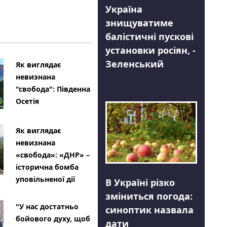
Україна
знищуватиме
балістичні пускові
установки росіян, -
Зеленський
Як виглядає
невизнана
"свобода": Південна
Осетія
Як виглядає
невизнана
«свобода»: «ДНР» –
історична бомба
уповільненої дії
В Україні різко
зміниться погода:
"У нас достатньо
синоптик назвала
бойового духу, щоб
дати