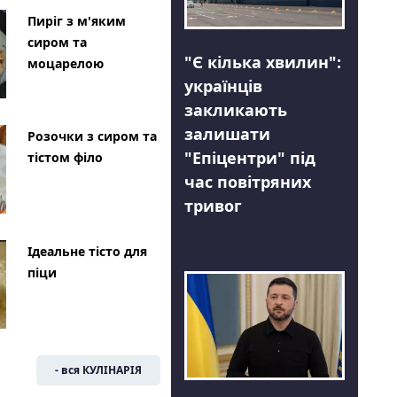
Пиріг з м'яким
сиром та
"Є кілька хвилин":
моцарелою
українців
закликають
залишати
Розочки з сиром та
"Епіцентри" під
тістом філо
час повітряних
тривог
Ідеальне тісто для
піци
- вся КУЛІНАРІЯ