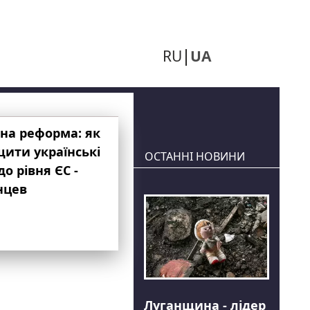
RU
UA
на реформа: як
ити українські
ОСТАННІ НОВИНИ
до рівня ЄС -
нцев
Луганщина - лідер