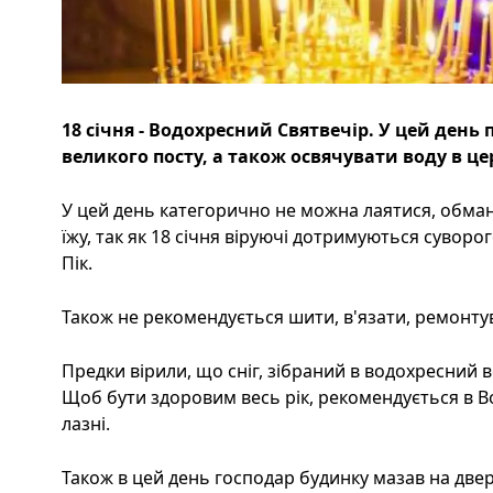
18 січня - Водохресний Святвечір. У цей день
великого посту, а також освячувати воду в це
У цей день категорично не можна лаятися, обма
їжу, так як 18 січня віруючі дотримуються суворо
Пік.
Також не рекомендується шити, в'язати, ремонтув
Предки вірили, що сніг, зібраний в водохресний 
Щоб бути здоровим весь рік, рекомендується в В
лазні.
Також в цей день господар будинку мазав на две