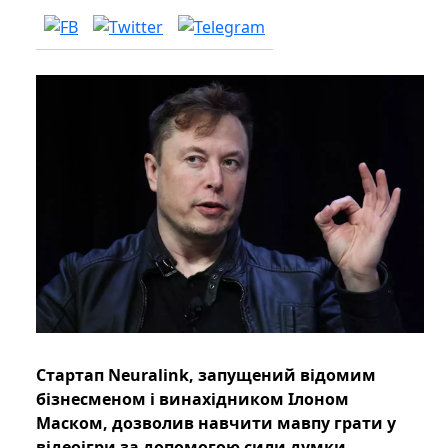
Стартап Neuralink, запущений відомим
бізнесменом і винахідником Ілоном
Маском, дозволив навчити мавпу грати у
відеоігри за допомогою сили думки.