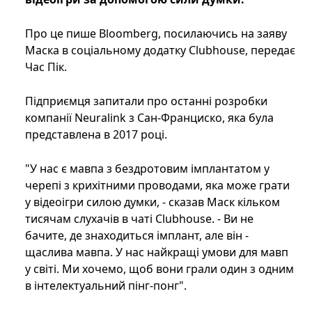
Про це пише Bloomberg, посилаючись на заяву
Маска в соціальному додатку Clubhouse, передає
Час Пік.
Підприємця запитали про останні розробки
компанії Neuralink з Сан-Франциско, яка була
представлена ​​в 2017 році.
"У нас є мавпа з бездротовим імплантатом у
черепі з крихітними проводами, яка може грати
у відеоігри силою думки, - сказав Маск кільком
тисячам слухачів в чаті Clubhouse. - Ви не
бачите, де знаходиться імплант, але він -
щаслива мавпа. У нас найкращі умови для мавп
у світі. Ми хочемо, щоб вони грали один з одним
в інтелектуальний пінг-понг".