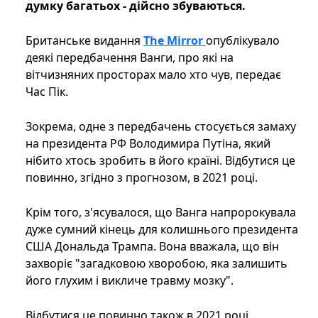
думку багатьох - дійсно збуваються.
Британське видання
The Mirror
опублікувало
деякі передбачення Ванги, про які на
вітчизняних просторах мало хто чув, передає
Час Пік.
Зокрема, одне з передбачень стосується замаху
на президента РФ Володимира Путіна, який
нібито хтось зробить в його країні. Відбутися це
повинно, згідно з прогнозом, в 2021 році.
Крім того, з'ясувалося, що Ванга напророкувала
дуже сумний кінець для колишнього президента
США Дональда Трампа. Вона вважала, що він
захворіє "загадковою хворобою, яка залишить
його глухим і викличе травму мозку".
Відбутися це повинно також в 2021 році.