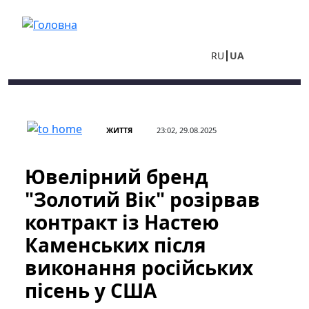
Перейти до основного вмісту
RU
UA
ЖИТТЯ
23:02, 29.08.2025
Ювелірний бренд
"Золотий Вік" розірвав
контракт із Настею
Каменських після
виконання російських
пісень у США