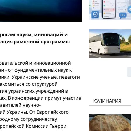
опросам науки, инноваций и
тация рамочной программы
овательской и инновационной
и - от фундаментальных наук к
ики. Украинские ученые, педагоги
акомиться со структурой
тия украинских учреждений в
ах. В конференции примут участие
КУЛИНАРИЯ
авителей научно-
ий Украины. От Европейского
родному сотрудничеству
вропейской Комиссии Тьерри