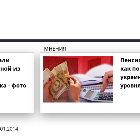
МНЕНИЯ
али
Пенси
ной из
как п
к
украи
ка - фото
уровня
.01.2014