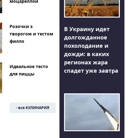
моцареллой
Розочки з
В Украину идет
творогом и тестом
долгожданное
филло
похолодание и
дожди: в каких
регионах жара
Идеальное тесто
спадет уже завтра
для пиццы
- вся КУЛИНАРИЯ