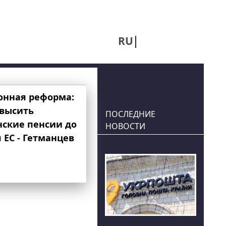
RU
UA
онная реформа:
овысить
ПОСЛЕДНИЕ
нские пенсии до
НОВОСТИ
 ЕС - Гетманцев