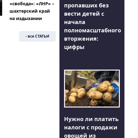
«свобода»: «ЛНР» –
пропавших без
шахтерский край
вести детей с
на издыхании
начала
полномасштабного
- все СТАТЬИ
вторжения:
цифры
Нужно ли платить
налоги с продажи
овощей из