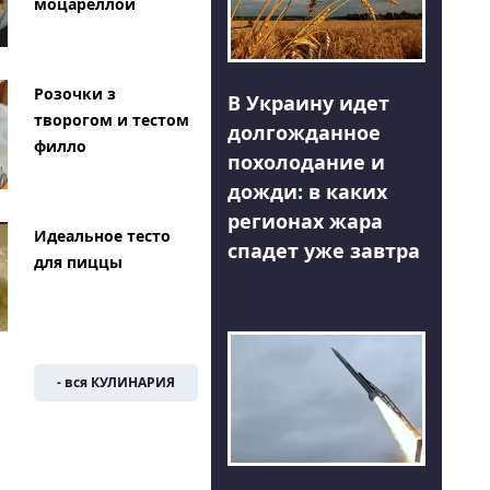
моцареллой
Розочки з
В Украину идет
творогом и тестом
долгожданное
филло
похолодание и
дожди: в каких
регионах жара
Идеальное тесто
спадет уже завтра
для пиццы
- вся КУЛИНАРИЯ