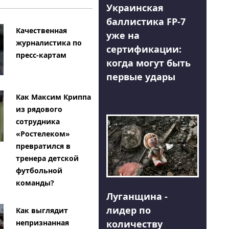
Украинская
баллистика FP-7
Качественная
уже на
журналистика по
сертификации:
пресс-картам
когда могут быть
первые удары
Как Максим Криппа
из рядового
сотрудника
«Ростелеком»
превратился в
тренера детской
футбольной
команды?
Луганщина -
лидер по
Как выглядит
количеству
непризнанная