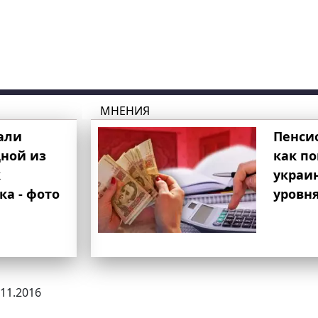
МНЕНИЯ
али
Пенси
ной из
как п
к
украи
ка - фото
уровня
.11.2016