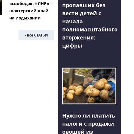
«свобода»: «ЛНР» –
пропавших без
шахтерский край
вести детей с
на издыхании
начала
полномасштабного
- все СТАТЬИ
вторжения:
цифры
Нужно ли платить
налоги с продажи
овощей из