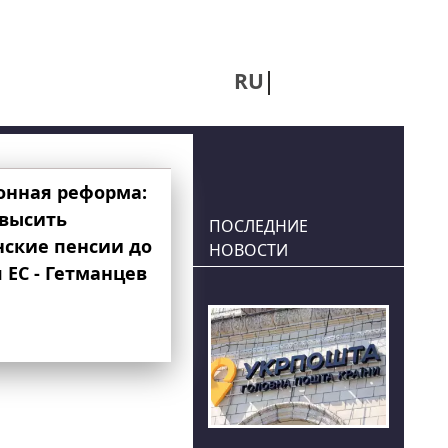
RU
UA
онная реформа:
овысить
ПОСЛЕДНИЕ
нские пенсии до
НОВОСТИ
 ЕС - Гетманцев