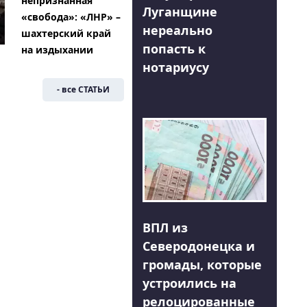
непризнанная
Луганщине
«свобода»: «ЛНР» –
нереально
шахтерский край
попасть к
на издыхании
нотариусу
- все СТАТЬИ
ВПЛ из
Северодонецка и
громады, которые
устроились на
релоцированные