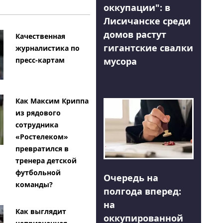
оккупации": в
Лисичанске среди
домов растут
Качественная
гигантские свалки
журналистика по
мусора
пресс-картам
Как Максим Криппа
из рядового
сотрудника
«Ростелеком»
превратился в
тренера детской
футбольной
Очередь на
команды?
полгода вперед:
на
Как выглядит
оккупированной