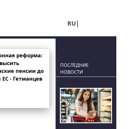
RU
UA
онная реформа:
овысить
ПОСЛЕДНИЕ
нские пенсии до
НОВОСТИ
 ЕС - Гетманцев