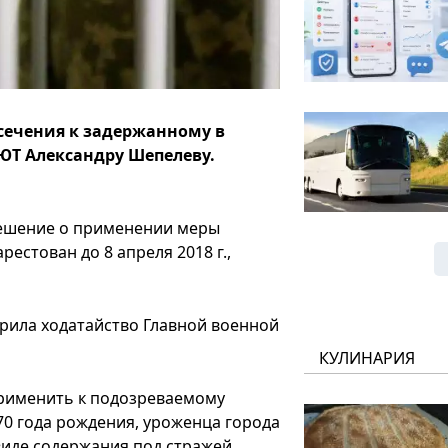
сечения к задержанному в
БЮТ Александру Шепелеву.
решение о применении меры
рестован до 8 апреля 2018 г.,
рила ходатайство Главной военной
КУЛИНАРИЯ
Применить к подозреваемому
70 года рождения, уроженца города
виде содержания под стражей,