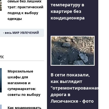
семьи без лишних
температуру в
трат: практический
квартире без
подход к выбору
кондиционера
одежды
- весь МИР УВЛЕЧЕНИЙ
ИК
Морозильные
В сети показали,
шкафы для
как выглядит
магазинов и
"отремонтированная"
супермаркетов:
дорога в
советы по выбору
Лисичанске - фото
Как модерировать