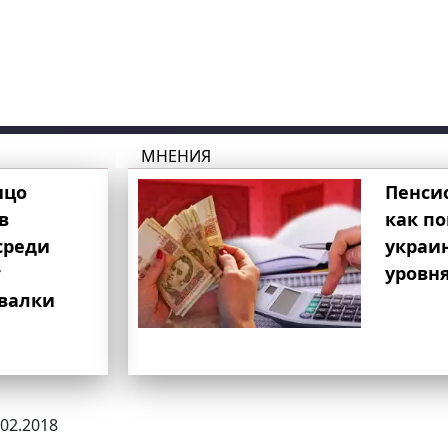
МНЕНИЯ
ицо
Пенси
в
как п
среди
украи
т
уровня
свалки
.02.2018