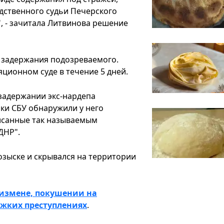
дственного судьи Печерского
", - зачитала Литвинова решение
я задержания подозреваемого.
ционном суде в течение 5 дней.
задержании экс-нардепа
ки СБУ обнаружили у него
исанные так называемым
ДНР".
озыске и скрывался на территории
 измене, покушении на
яжких преступлениях
.