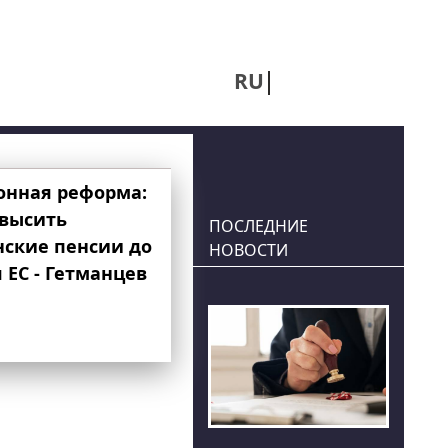
RU
UA
онная реформа:
овысить
ПОСЛЕДНИЕ
нские пенсии до
НОВОСТИ
 ЕС - Гетманцев