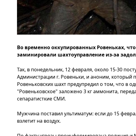
Во временно оккупированных Ровеньках, чт
заминировали шахтоуправление из-за задол
Так, в понедельник, 12 февраля, около 15-30 пост
Администрации г. Ровеньки, и аноним, который 
Ровеньковских шахт предупредил о том, что в о
"Ровеньковское" заложено 3 кг аммонита, переда
сепаратисткие СМИ.
Мужчина поставил ультиматум: если до 15 феврал
взлетит на воздух.
По факту угрозы проинформирована полиция и 