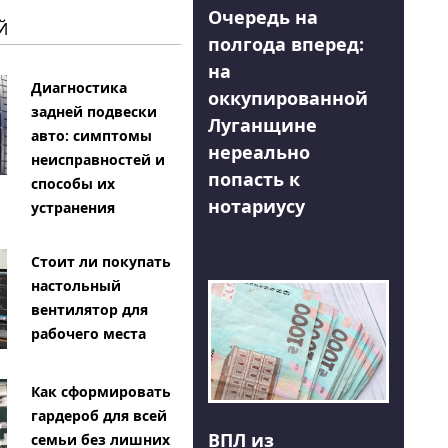
Очередь на
Й
полгода вперед:
на
Диагностика
оккупированной
задней подвески
Луганщине
авто: симптомы
нереально
неисправностей и
попасть к
способы их
нотариусу
устранения
Стоит ли покупать
настольный
вентилятор для
рабочего места
Как сформировать
гардероб для всей
ВПЛ из
семьи без лишних