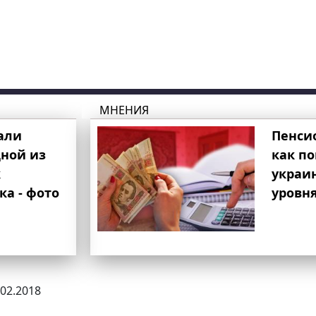
МНЕНИЯ
али
Пенси
ной из
как п
к
украи
ка - фото
уровня
.02.2018