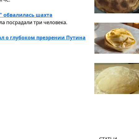
" обвалилась шахта
ала посрадали три человека.
ал о глубоком презрении Путина