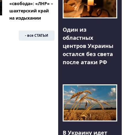
«свобода»: «ЛНР» –
шахтерский край
на издыхании
Один из
- все СТАТЬИ
областных
центров Украины
остался без света
после атаки РФ
В Украину идет