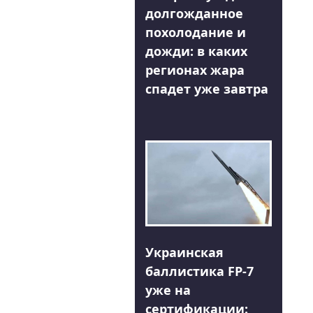
долгожданное
похолодание и
дожди: в каких
регионах жара
спадет уже завтра
Украинская
баллистика FP-7
уже на
сертификации: