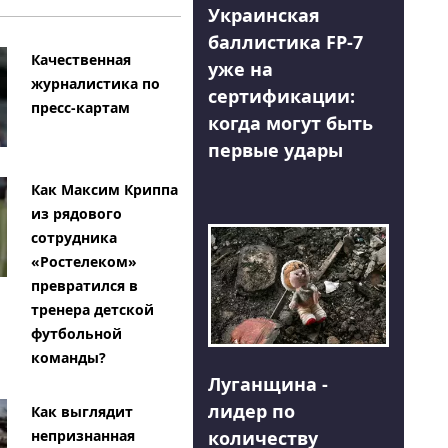
Украинская
баллистика FP-7
Качественная
уже на
журналистика по
сертификации:
пресс-картам
когда могут быть
первые удары
Как Максим Криппа
из рядового
сотрудника
«Ростелеком»
превратился в
тренера детской
футбольной
команды?
Луганщина -
лидер по
Как выглядит
количеству
непризнанная