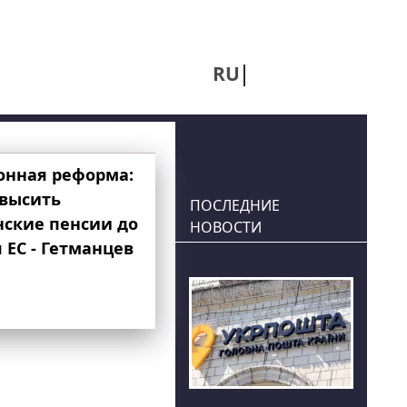
RU
UA
онная реформа:
овысить
ПОСЛЕДНИЕ
нские пенсии до
НОВОСТИ
 ЕС - Гетманцев