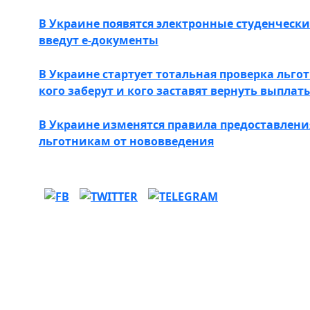
В Украине появятся электронные студенчески
введут е-документы
В Украине стартует тотальная проверка льгот
кого заберут и кого заставят вернуть выплат
В Украине изменятся правила предоставлени
льготникам от нововведения