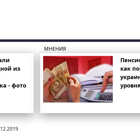
МНЕНИЯ
али
Пенси
ной из
как п
к
украи
ка - фото
уровня
.12.2019