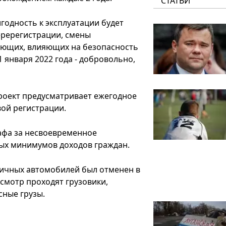
СТАТЬИ
игодность к эксплуатации будет
еререгистрации, смены
ляющих, влияющих на безопасность
1 января 2022 года - добровольно,
роект предусматривает ежегодное
вой регистрации.
афа за несвоевременное
мых минимумов доходов граждан.
личных автомобилей был отменен в
осмотр проходят грузовики,
сные грузы.