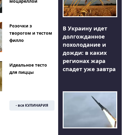
моцареллой
Розочки з
В Украину идет
творогом и тестом
долгожданное
филло
похолодание и
дожди: в каких
регионах жара
Идеальное тесто
спадет уже завтра
для пиццы
- вся КУЛИНАРИЯ