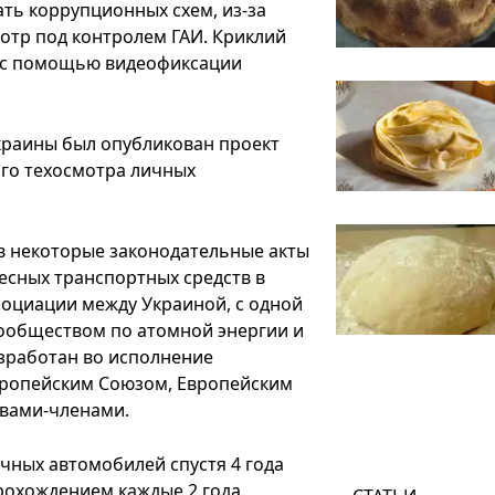
ать коррупционных схем, из-за
мотр под контролем ГАИ. Криклий
ся с помощью видеофиксации
краины был опубликован проект
ого техосмотра личных
в некоторые законодательные акты
есных транспортных средств в
социации между Украиной, с одной
ообществом по атомной энергии и
азработан во исполнение
вропейским Союзом, Европейским
твами-членами.
чных автомобилей спустя 4 года
рохождением каждые 2 года.