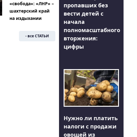
«свобода»: «ЛНР» –
пропавших без
шахтерский край
вести детей с
на издыхании
начала
полномасштабного
- все СТАТЬИ
вторжения:
цифры
Нужно ли платить
налоги с продажи
овощей из