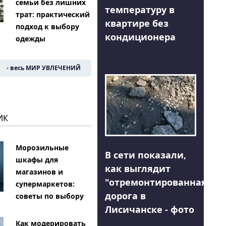
семьи без лишних
температуру в
трат: практический
квартире без
подход к выбору
кондиционера
одежды
- весь МИР УВЛЕЧЕНИЙ
ИК
Морозильные
В сети показали,
шкафы для
как выглядит
магазинов и
"отремонтированная"
супермаркетов:
дорога в
советы по выбору
Лисичанске - фото
Как модерировать