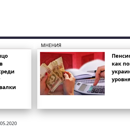
МНЕНИЯ
ицо
Пенси
в
как п
среди
украи
т
уровня
свалки
.05.2020