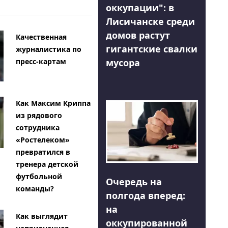
оккупации": в
Лисичанске среди
домов растут
Качественная
гигантские свалки
журналистика по
мусора
пресс-картам
Как Максим Криппа
из рядового
сотрудника
«Ростелеком»
превратился в
тренера детской
футбольной
Очередь на
команды?
полгода вперед:
на
Как выглядит
оккупированной