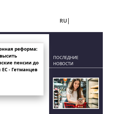
RU
UA
онная реформа:
овысить
ПОСЛЕДНИЕ
нские пенсии до
НОВОСТИ
 ЕС - Гетманцев