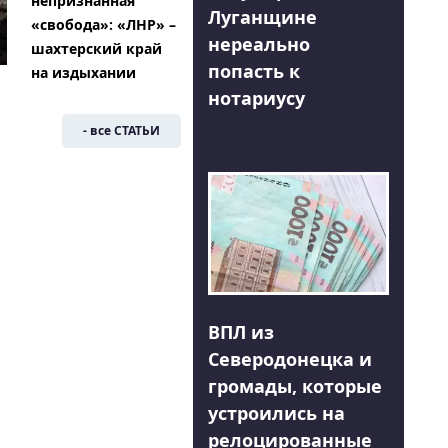
непризнанная
Луганщине
«свобода»: «ЛНР» –
нереально
шахтерский край
попасть к
на издыхании
нотариусу
- все СТАТЬИ
ВПЛ из
Северодонецка и
громады, которые
устроились на
релоцированные