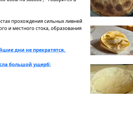
естах прохождения сильных ливней
о и местного стока, образования
йшие дни не прекратятся.
сла большой ущерб: