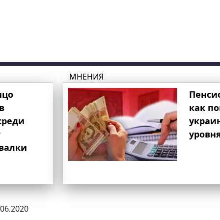
МНЕНИЯ
ицо
Пенси
в
как п
среди
украи
т
уровня
свалки
.06.2020