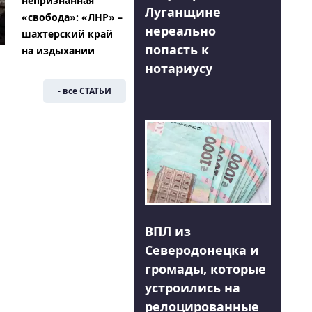
непризнанная
Луганщине
«свобода»: «ЛНР» –
нереально
шахтерский край
попасть к
на издыхании
нотариусу
- все СТАТЬИ
ВПЛ из
Северодонецка и
громады, которые
устроились на
релоцированные