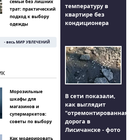
семьи без лишних
температуру в
трат: практический
квартире без
подход к выбору
кондиционера
одежды
- весь МИР УВЛЕЧЕНИЙ
ИК
Морозильные
В сети показали,
шкафы для
как выглядит
магазинов и
"отремонтированная"
супермаркетов:
дорога в
советы по выбору
Лисичанске - фото
Как модерировать