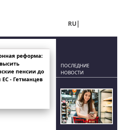
RU
UA
онная реформа:
овысить
ПОСЛЕДНИЕ
нские пенсии до
НОВОСТИ
 ЕС - Гетманцев