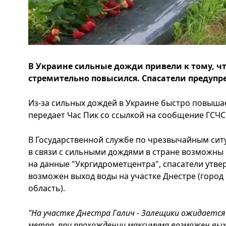
В Украине сильные дожди привели к тому, чт
стремительно повысился. Спасатели предуп
Из-за сильных дождей в Украине быстро повышае
передает Час Пик со ссылкой на сообщение ГСЧ
В Государственной службе по чрезвычайным сит
в связи с сильными дождями в стране возможны 
на данные "Укргидрометцентра", спасатели утве
возможен выход воды на участке Днестре (город
область).
"На участке Днестра Галич - Залещики ожидается 
метра, при прохождении максимума возможен выхо