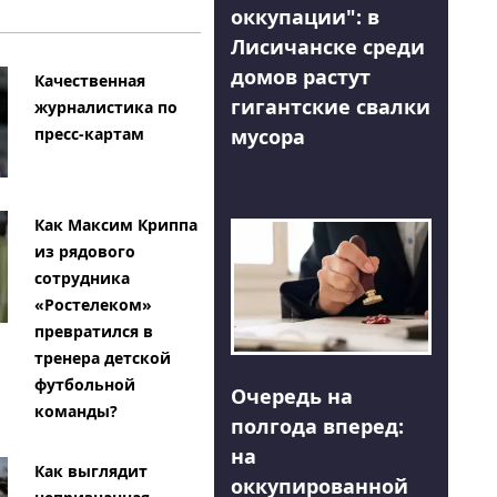
оккупации": в
Лисичанске среди
домов растут
Качественная
гигантские свалки
журналистика по
мусора
пресс-картам
Как Максим Криппа
из рядового
сотрудника
«Ростелеком»
превратился в
тренера детской
футбольной
Очередь на
команды?
полгода вперед:
на
Как выглядит
оккупированной