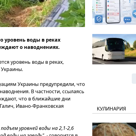
о уровень воды в реках
реждают о наводнениях.
тся уровень воды в реках,
С Украины.
уациям Украины предупредили, что
наводнения. В частности, ссылаясь
рждают, что в ближайшие дни
 Галич, Ивано-Франковская
КУЛИНАРИЯ
подъем уровней воды на 2,1-2,6
д воды на заводь",
- говорится в