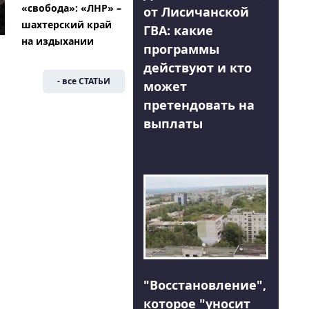
«свобода»: «ЛНР» –
от Лисичанской
шахтерский край
ГВА: какие
на издыхании
программы
действуют и кто
- все СТАТЬИ
может
претендовать на
выплаты
"Восстановление",
которое "уносит