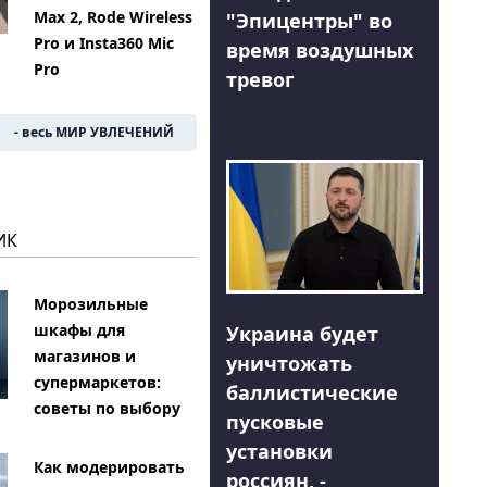
Max 2, Rode Wireless
"Эпицентры" во
Pro и Insta360 Mic
время воздушных
Pro
тревог
- весь МИР УВЛЕЧЕНИЙ
ИК
Морозильные
шкафы для
Украина будет
магазинов и
уничтожать
супермаркетов:
баллистические
советы по выбору
пусковые
установки
Как модерировать
россиян, -