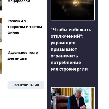
моцареллой
Розочки з
творогом и тестом
"Чтобы избежать
филло
отключений":
украинцев
призывают
Идеальное тесто
ограничить
для пиццы
потребление
электроэнергии
- вся КУЛИНАРИЯ