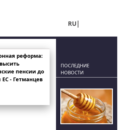
RU
UA
онная реформа:
овысить
ПОСЛЕДНИЕ
нские пенсии до
НОВОСТИ
 ЕС - Гетманцев