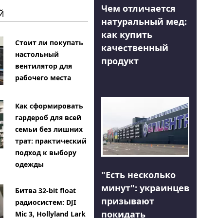
Чем отличается
Й
натуральный мед:
как купить
Стоит ли покупать
качественный
настольный
продукт
вентилятор для
рабочего места
Как сформировать
гардероб для всей
семьи без лишних
трат: практический
подход к выбору
одежды
"Есть несколько
минут": украинцев
Битва 32-bit float
призывают
радиосистем: DJI
покидать
Mic 3, Hollyland Lark