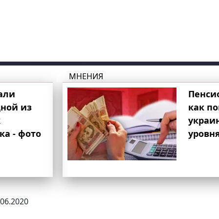
МНЕНИЯ
али
Пенси
ной из
как п
к
украи
ка - фото
уровня
.06.2020