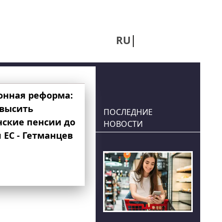
RU
UA
онная реформа:
овысить
ПОСЛЕДНИЕ
нские пенсии до
НОВОСТИ
 ЕС - Гетманцев