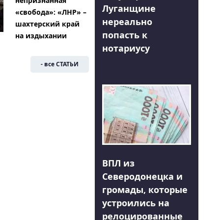
непризнанная
Луганщине
«свобода»: «ЛНР» –
нереально
шахтерский край
попасть к
на издыхании
нотариусу
- все СТАТЬИ
ВПЛ из
Северодонецка и
громады, которые
устроились на
релоцированные