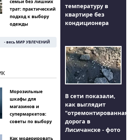
семьи без лишних
температуру в
трат: практический
квартире без
подход к выбору
кондиционера
одежды
- весь МИР УВЛЕЧЕНИЙ
ИК
Морозильные
В сети показали,
шкафы для
как выглядит
магазинов и
"отремонтированная"
супермаркетов:
дорога в
советы по выбору
Лисичанске - фото
Как модерировать