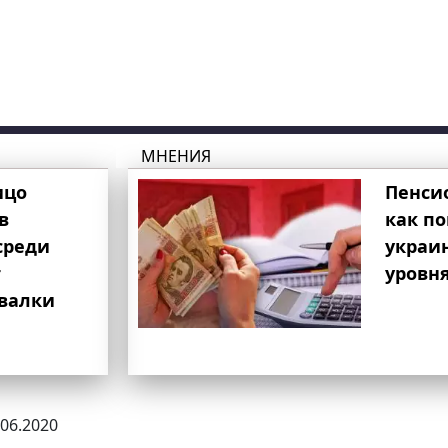
МНЕНИЯ
ицо
Пенси
в
как п
среди
украи
т
уровня
свалки
.06.2020