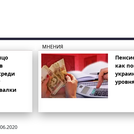
МНЕНИЯ
ицо
Пенси
в
как п
среди
украи
т
уровня
свалки
.06.2020