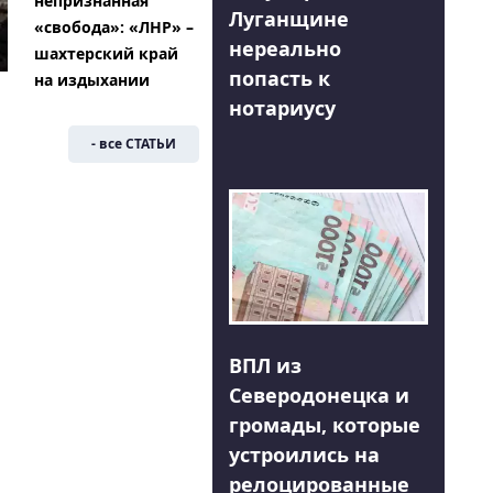
непризнанная
Луганщине
«свобода»: «ЛНР» –
нереально
шахтерский край
попасть к
на издыхании
нотариусу
- все СТАТЬИ
ВПЛ из
Северодонецка и
громады, которые
устроились на
релоцированные