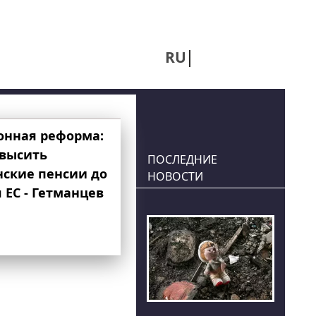
RU
UA
онная реформа:
овысить
ПОСЛЕДНИЕ
нские пенсии до
НОВОСТИ
 ЕС - Гетманцев