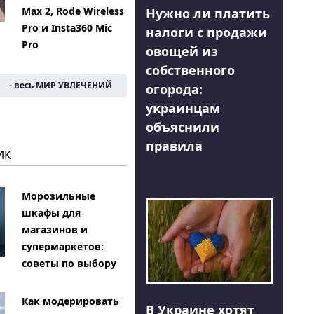
Max 2, Rode Wireless
Нужно ли платить
Pro и Insta360 Mic
налоги с продажи
Pro
овощей из
собственного
- весь МИР УВЛЕЧЕНИЙ
огорода:
украинцам
объяснили
правила
ИК
Морозильные
шкафы для
магазинов и
супермаркетов:
советы по выбору
Как модерировать
В Украине хотят