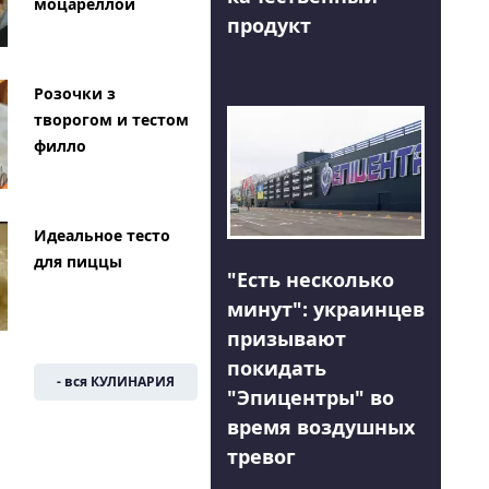
моцареллой
продукт
Розочки з
творогом и тестом
филло
Идеальное тесто
для пиццы
"Есть несколько
минут": украинцев
призывают
покидать
- вся КУЛИНАРИЯ
"Эпицентры" во
время воздушных
тревог