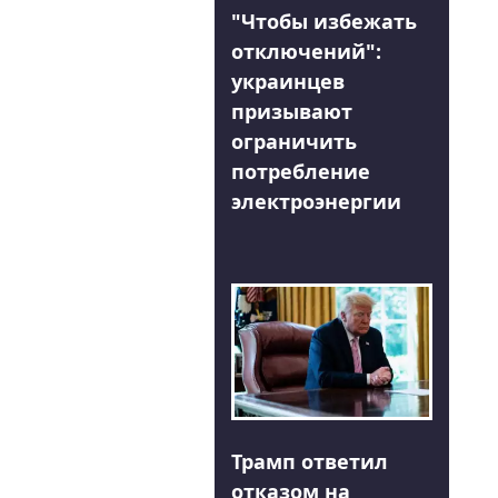
"Чтобы избежать
отключений":
украинцев
призывают
ограничить
потребление
электроэнергии
Трамп ответил
отказом на