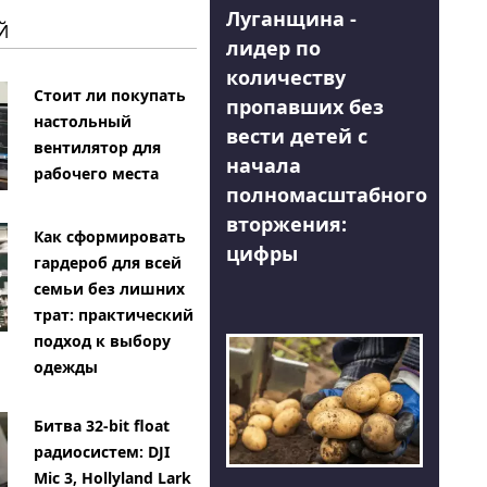
Луганщина -
Й
лидер по
количеству
Стоит ли покупать
пропавших без
настольный
вести детей с
вентилятор для
начала
рабочего места
полномасштабного
вторжения:
Как сформировать
цифры
гардероб для всей
семьи без лишних
трат: практический
подход к выбору
одежды
Битва 32-bit float
радиосистем: DJI
Mic 3, Hollyland Lark