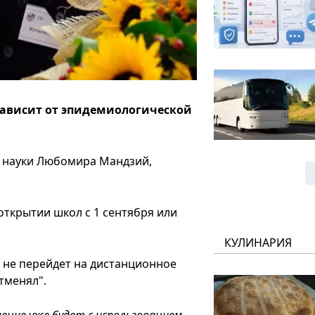
 зависит от эпидемиологической
и науки Любомира Мандзий,
открытии школ с 1 сентября или
КУЛИНАРИЯ
а не перейдет на дистанционное
тменял".
чение уже будет с использованием