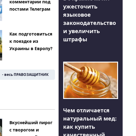
комментарии под
ужесточить
постами Телеграм
языковое
законодательство
и увеличить
Как подготовиться
штрафы
к поездке из
Украины в Европу?
- весь ПРАВОЗАЩИТНИК
Чем отличается
натуральный мед:
Вкуснейший пирог
как купить
с творогом и
качественный