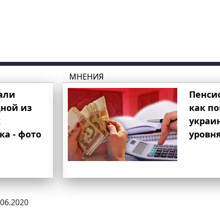
МНЕНИЯ
али
Пенси
ной из
как п
к
украи
ка - фото
уровня
.06.2020