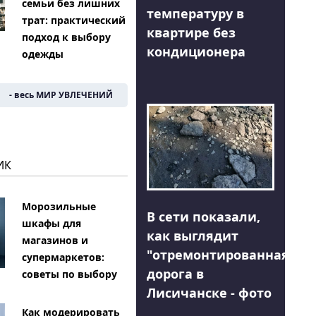
семьи без лишних
температуру в
трат: практический
квартире без
подход к выбору
кондиционера
одежды
- весь МИР УВЛЕЧЕНИЙ
ИК
Морозильные
В сети показали,
шкафы для
как выглядит
магазинов и
"отремонтированная"
супермаркетов:
дорога в
советы по выбору
Лисичанске - фото
Как модерировать