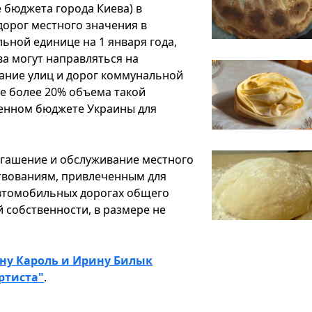
бюджета города Киева) в
орог местного значения в
ной единице на 1 января года,
а могут направляться на
жание улиц и дорог коммунальной
не более 20% объема такой
венном бюджете Украины для
огашение и обслуживание местного
твованиям, привлеченным для
втомобильных дорогах общего
 собственности, в размере не
ну Кароль и Ирину Билык
ртиста"
.