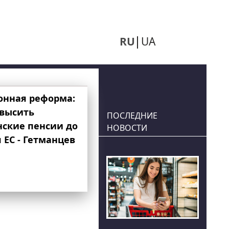
RU
UA
онная реформа:
овысить
ПОСЛЕДНИЕ
нские пенсии до
НОВОСТИ
 ЕС - Гетманцев