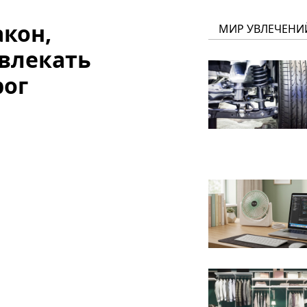
акон,
МИР УВЛЕЧЕНИ
влекать
рог