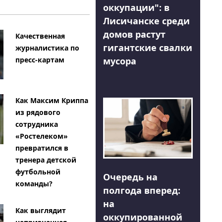
оккупации": в
Лисичанске среди
домов растут
Качественная
гигантские свалки
журналистика по
мусора
пресс-картам
Как Максим Криппа
из рядового
сотрудника
«Ростелеком»
превратился в
тренера детской
футбольной
Очередь на
команды?
полгода вперед:
на
Как выглядит
оккупированной