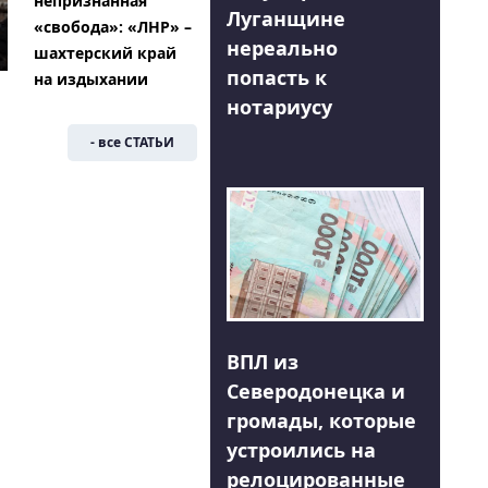
непризнанная
Луганщине
«свобода»: «ЛНР» –
нереально
шахтерский край
попасть к
на издыхании
нотариусу
- все СТАТЬИ
ВПЛ из
Северодонецка и
громады, которые
устроились на
релоцированные