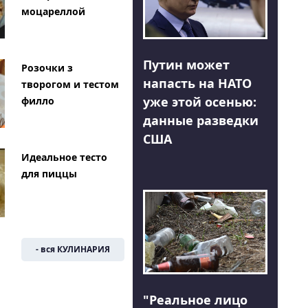
моцареллой
Путин может
Розочки з
напасть на НАТО
творогом и тестом
уже этой осенью:
филло
данные разведки
США
Идеальное тесто
для пиццы
- вся КУЛИНАРИЯ
"Реальное лицо