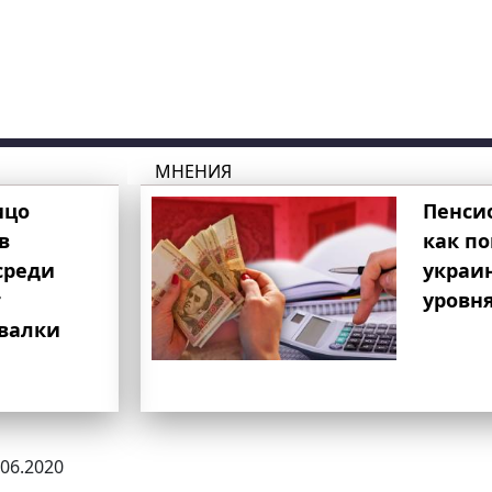
МНЕНИЯ
ицо
Пенси
в
как п
среди
украи
т
уровня
свалки
.06.2020