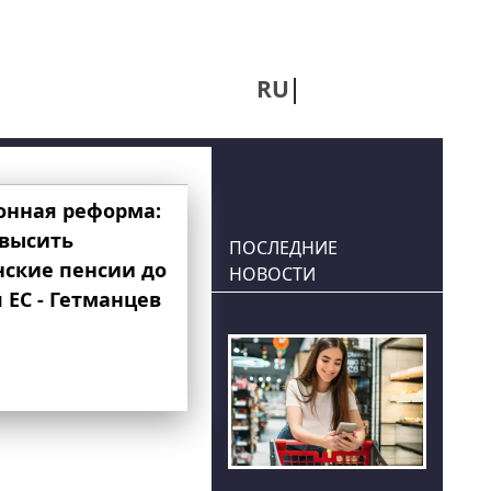
RU
UA
онная реформа:
овысить
ПОСЛЕДНИЕ
нские пенсии до
НОВОСТИ
 ЕС - Гетманцев