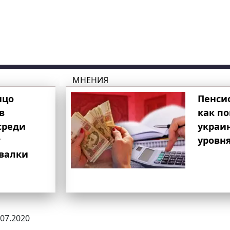
МНЕНИЯ
ицо
Пенси
в
как п
среди
украи
т
уровня
свалки
.07.2020