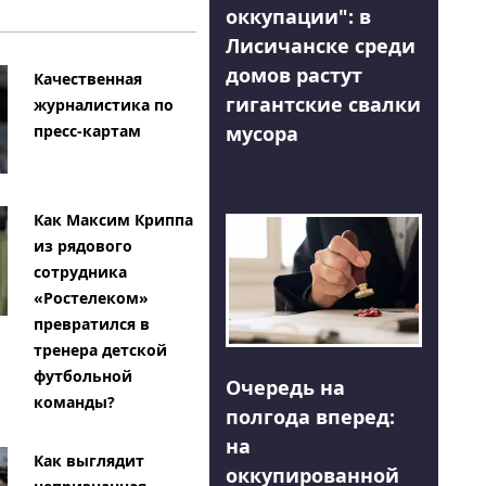
оккупации": в
Лисичанске среди
домов растут
Качественная
гигантские свалки
журналистика по
мусора
пресс-картам
Как Максим Криппа
из рядового
сотрудника
«Ростелеком»
превратился в
тренера детской
футбольной
Очередь на
команды?
полгода вперед:
на
Как выглядит
оккупированной