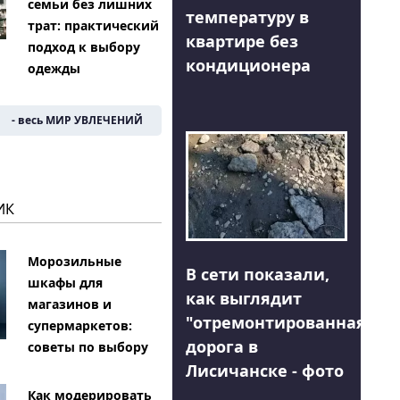
семьи без лишних
температуру в
трат: практический
квартире без
подход к выбору
кондиционера
одежды
- весь МИР УВЛЕЧЕНИЙ
ИК
Морозильные
В сети показали,
шкафы для
как выглядит
магазинов и
"отремонтированная"
супермаркетов:
дорога в
советы по выбору
Лисичанске - фото
Как модерировать