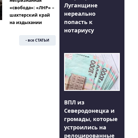
непризнанная
Луганщине
«свобода»: «ЛНР» –
нереально
шахтерский край
попасть к
на издыхании
нотариусу
- все СТАТЬИ
ВПЛ из
Северодонецка и
громады, которые
устроились на
релоцированные