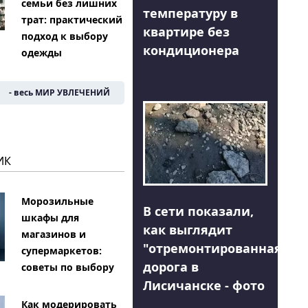
семьи без лишних
температуру в
трат: практический
квартире без
подход к выбору
кондиционера
одежды
- весь МИР УВЛЕЧЕНИЙ
ИК
Морозильные
В сети показали,
шкафы для
как выглядит
магазинов и
"отремонтированная"
супермаркетов:
дорога в
советы по выбору
Лисичанске - фото
Как модерировать