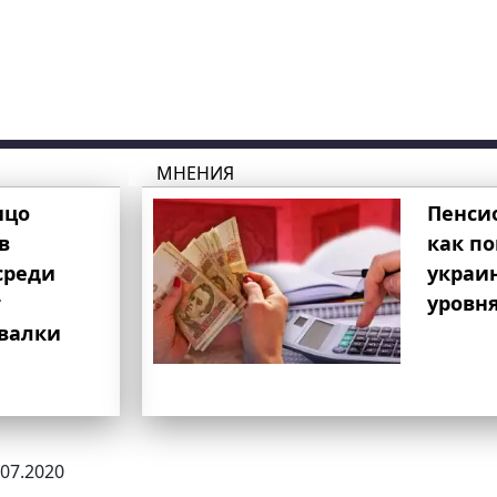
МНЕНИЯ
ицо
Пенси
в
как п
среди
украи
т
уровня
свалки
.07.2020