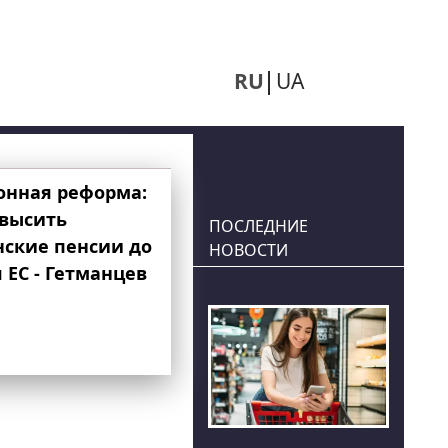
RU
UA
онная реформа:
овысить
ПОСЛЕДНИЕ
нские пенсии до
НОВОСТИ
 ЕС - Гетманцев