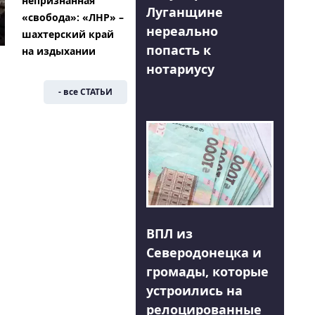
непризнанная
Луганщине
«свобода»: «ЛНР» –
нереально
шахтерский край
попасть к
на издыхании
нотариусу
- все СТАТЬИ
ВПЛ из
Северодонецка и
громады, которые
устроились на
релоцированные