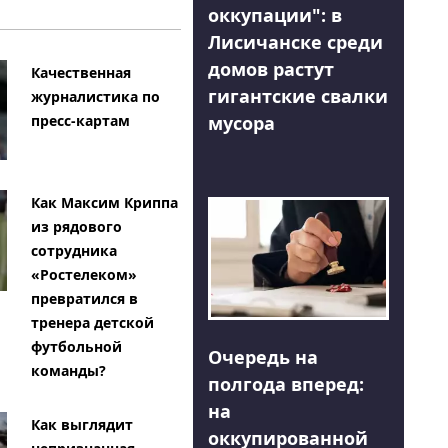
оккупации": в
Лисичанске среди
домов растут
Качественная
гигантские свалки
журналистика по
мусора
пресс-картам
Как Максим Криппа
из рядового
сотрудника
«Ростелеком»
превратился в
тренера детской
футбольной
Очередь на
команды?
полгода вперед:
на
Как выглядит
оккупированной