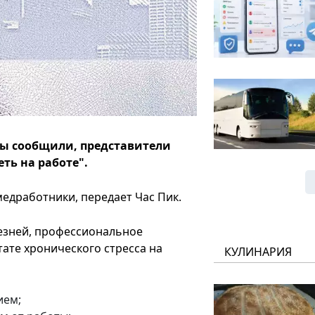
ны сообщили, представители
ть на работе".
едработники, передает Час Пик.
езней, профессиональное
тате хронического стресса на
КУЛИНАРИЯ
ием;