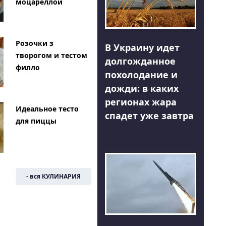
моцареллой
Розочки з
В Украину идет
творогом и тестом
долгожданное
филло
похолодание и
дожди: в каких
регионах жара
Идеальное тесто
спадет уже завтра
для пиццы
- вся КУЛИНАРИЯ