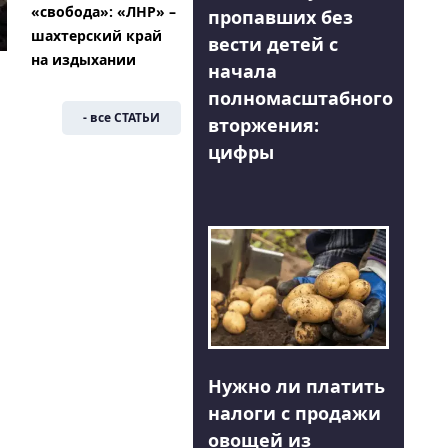
«свобода»: «ЛНР» –
пропавших без
шахтерский край
вести детей с
на издыхании
начала
полномасштабного
- все СТАТЬИ
вторжения:
цифры
Нужно ли платить
налоги с продажи
овощей из