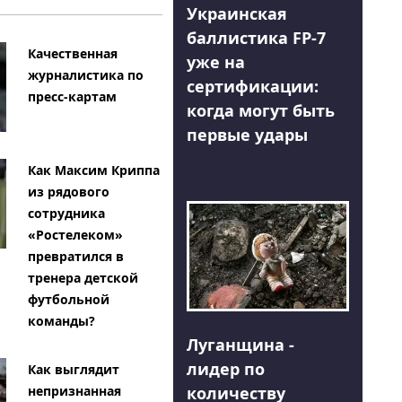
Украинская
баллистика FP-7
Качественная
уже на
журналистика по
сертификации:
пресс-картам
когда могут быть
первые удары
Как Максим Криппа
из рядового
сотрудника
«Ростелеком»
превратился в
тренера детской
футбольной
команды?
Луганщина -
лидер по
Как выглядит
количеству
непризнанная