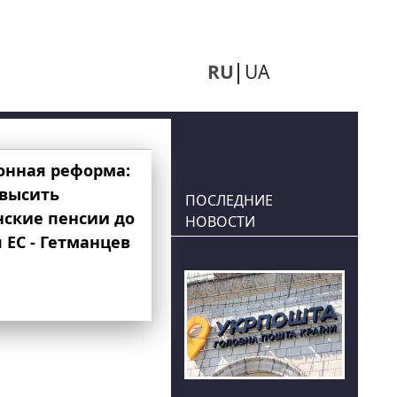
RU
UA
онная реформа:
овысить
ПОСЛЕДНИЕ
нские пенсии до
НОВОСТИ
 ЕС - Гетманцев