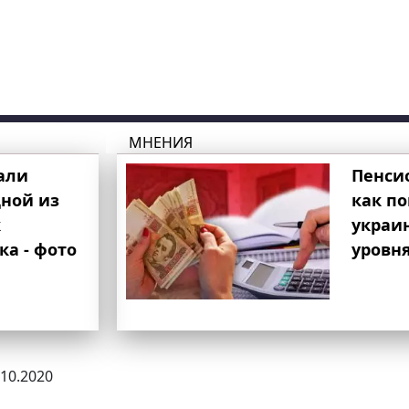
МНЕНИЯ
али
Пенси
ной из
как п
к
украи
ка - фото
уровня
.10.2020